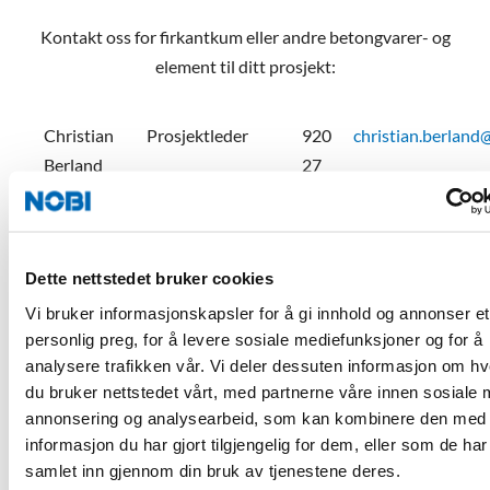
Kontakt oss for firkantkum eller andre betongvarer- og
element til ditt prosjekt:
Christian
Prosjektleder
920
christian.berland
Berland
27
920
Espen
Daglig leder
906
espen.mikalsen@n
Mikalsen
73
Dette nettstedet bruker cookies
735
Vi bruker informasjonskapsler for å gi innhold og annonser et
personlig preg, for å levere sosiale mediefunksjoner og for å
Marcin
Prosjektering &
968
marcin.wilczynsk
analysere trafikken vår. Vi deler dessuten informasjon om h
Wilczynski
dimensjonering
32
du bruker nettstedet vårt, med partnerne våre innen sosiale 
393
annonsering og analysearbeid, som kan kombinere den med
informasjon du har gjort tilgjengelig for dem, eller som de har
Tobias
Produksjonsleder
977
tobias@nobi.no
samlet inn gjennom din bruk av tjenestene deres.