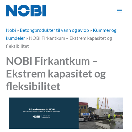
Hopp
rett
til
innholdet
Nobi
»
Betongprodukter til vann og avløp
»
Kummer og
kumdeler
»
NOBI Firkantkum – Ekstrem kapasitet og
fleksibilitet
NOBI Firkantkum –
Ekstrem kapasitet og
fleksibilitet