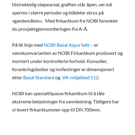
tilstrekkelig støpeareal, grøften står åpen, vei må
sperres i større perioder og blådeler skrus på
«gamlemåten». Med firkantkum fra NOBI forenkler
du prosjektgjennomføringen fra A-Å.
På lik linje med
NOBI Basal Aqua Safe
– er
vannkumvarianten av NOBI Firkantkum produsert og
montert under kontrollerte forhold. Konsoller,
forankringsbolter og innfestinger er dimensjonert
etter
Basal Standard
og
VA-miljøblad 112
.
NOBI kan spesialtilpasse firkantkum til å tåle
ekstreme belastninger fra vannledning. Tidligere har
vi levert firkantkummer opp til DN 700mm.