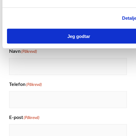
Mikalsen
57
430
Detalj
Kontaktskjema
Jeg godtar
Navn
(Påkrevd)
Telefon
(Påkrevd)
E-post
(Påkrevd)