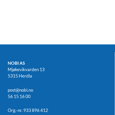
NOBI AS
Mjøkevikvarden 13
5315 Herdla
post@nobi.no
56 15 16 00
Org.-nr. 933 896 412