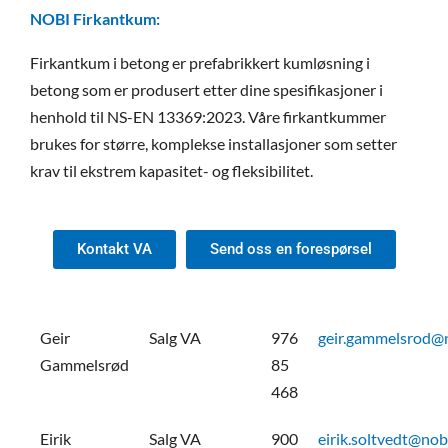
NOBI Firkantkum:
Firkantkum i betong er prefabrikkert kumløsning i
betong som er produsert etter dine spesifikasjoner i
henhold til NS-EN 13369:2023. Våre firkantkummer
brukes for større, komplekse installasjoner som setter
krav til ekstrem kapasitet- og fleksibilitet.
Kontakt VA
Send oss en forespørsel
Geir
Salg VA
976
geir.gammelsrod@
Gammelsrød
85
468
Eirik
Salg VA
900
eirik.soltvedt@nob