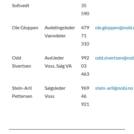
Soltvedt
35
590
Ole Gloppen
Avdelingsleder
479
ole.gloppen@nobi.
Vanndeler
71
310
Odd
Avd.leder
992
odd.sivertsen@nob
Sivertsen
Voss, Salg VA
03
463
Stein-Aril
Salgsleder
969
stein-aril@nobi.no
Pettersen
Voss
46
921