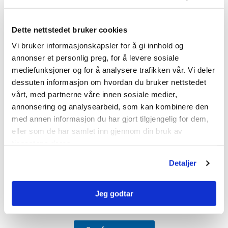
Samfunnsansvar:
Bli bedre kjent med vår innsats for samfunnsansvar og
Dette nettstedet bruker cookies
hvordan vi gjør en positiv forskjell i lokalsamfunnene der
Vi bruker informasjonskapsler for å gi innhold og
vi holder til.
annonser et personlig preg, for å levere sosiale
mediefunksjoner og for å analysere trafikken vår. Vi deler
dessuten informasjon om hvordan du bruker nettstedet
vårt, med partnerne våre innen sosiale medier,
annonsering og analysearbeid, som kan kombinere den
med annen informasjon du har gjort tilgjengelig for dem,
eller som de har samlet inn gjennom din bruk av
tjenestene deres.
Detaljer
Jeg godtar