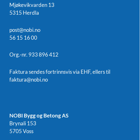
Mjøkevikvarden 13
5315 Herdla
post@nobi.no
56 15 16 00
Org.-nr. 933 896 412
Faktura sendes fortrinnsvis via EHF, ellers til
faktura@nobi.no
NOBI Bygg og Betong AS
Brynali 153
5705 Voss