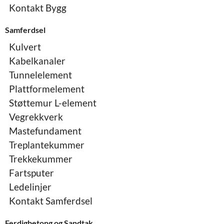
Kontakt Bygg
Samferdsel
Kulvert
Kabelkanaler
Tunnelelement
Plattformelement
Støttemur L-element
Vegrekkverk
Mastefundament
Treplantekummer
Trekkekummer
Fartsputer
Ledelinjer
Kontakt Samferdsel
Ferdigbetong og Sandtak