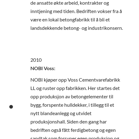
de ansatte økte arbeid, kontrakter og
inntjening med tiden. Bedriften vokser fra å
være en lokal betongfabrikk til å bli et
landsdekkende betong- og industrikonsern.
2010
NOBI Voss:
NOBI kjøper opp Voss Cementvarefabrikk
LL og ruster opp fabrikken. Her startes det
opp produksjon av betongelementer til
bygg, forspente hulldekker, i tillegg til et
nytt blandeanlegg og utvidet
produksjonshall. Siden den gang har
bedriften også fått ferdigbetong og egen
sandtak som forsyner egen produksjon og