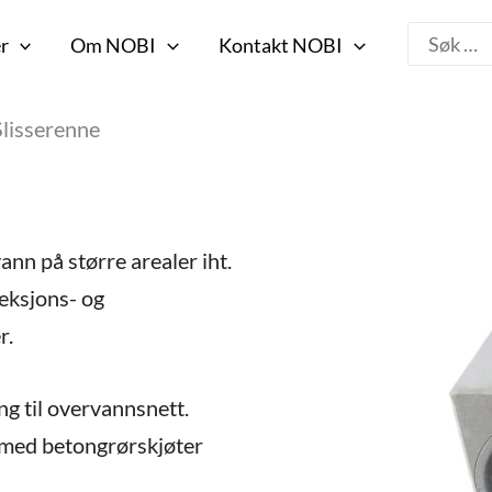
Search
r
Om NOBI
Kontakt NOBI
for:
Slisserenne
nn på større arealer iht.
eksjons- og
r.
ng til overvannsnett.
 med betongrørskjøter