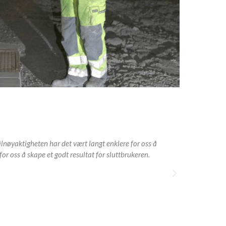
ålnøyaktigheten har det vært langt enklere for oss å
I forbindelse
or oss å skape et godt resultat for sluttbrukeren.
armerte. Våtst