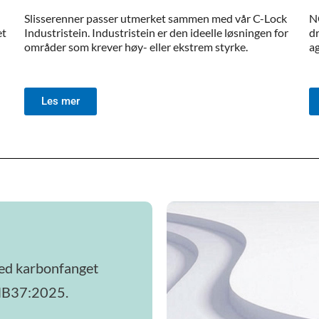
Slisserenner passer utmerket sammen med vår C-Lock
NO
et
Industristein. Industristein er den ideelle løsningen for
dr
områder som krever høy- eller ekstrem styrke.
a
Les mer
ed karbonfanget
. NB37:2025.