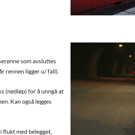
serenne som avsluttes
r rennen ligger u/ fall).
ss (nedløp) for å unngå at
nen. Kan også legges
i flukt med belegget,