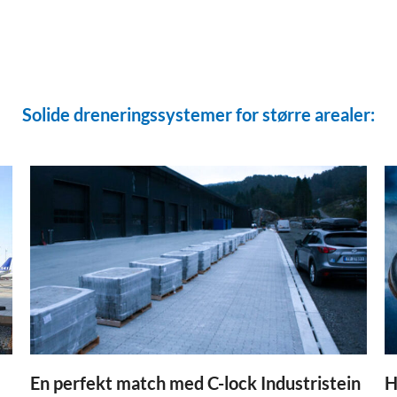
Solide dreneringssystemer for større arealer:
En perfekt match med C-lock Industristein
H