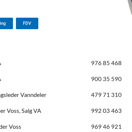
ing
FDV
A
976 85 468
A
900 35 590
ngsleder Vanndeler
479 71 310
er Voss, Salg VA
992 03 463
der Voss
969 46 921