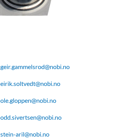
geir.gammelsrod@nobi.no
eirik.soltvedt@nobi.no
ole.gloppen@nobi.no
odd.sivertsen@nobi.no
stein-aril@nobi.no