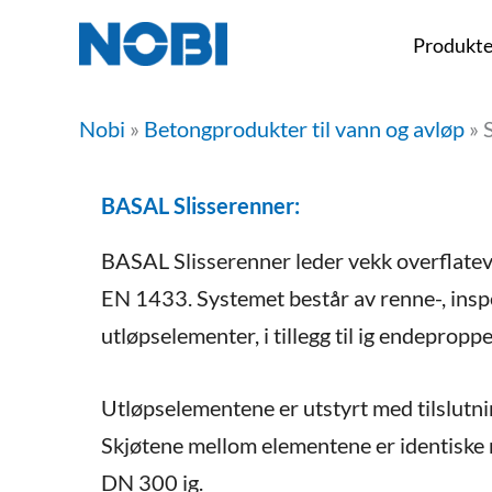
Hopp
Produkte
rett
til
Nobi
»
Betongprodukter til vann og avløp
»
innholdet
BASAL Slisserenner:
BASAL Slisserenner leder vekk overflateva
EN 1433. Systemet består av renne-, insp
utløpselementer, i tillegg til ig endeproppe
Utløpselementene er utstyrt med tilslutni
Skjøtene mellom elementene er identiske
DN 300 ig.