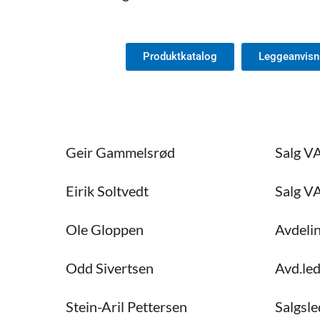
Produktkatalog
Leggeanvisn
Geir Gammelsrød
Salg V
Eirik Soltvedt
Salg V
Ole Gloppen
Avdeli
Odd Sivertsen
Avd.led
Stein-Aril Pettersen
Salgsle