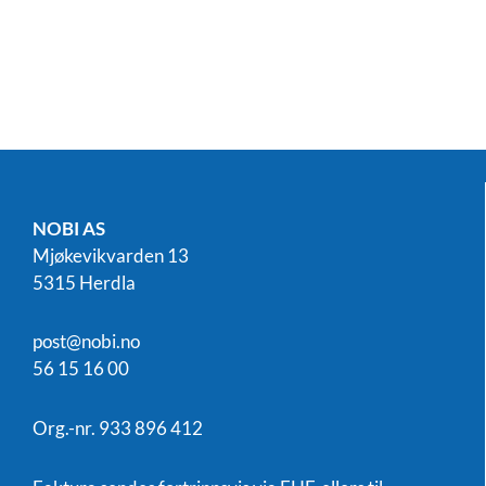
NOBI AS
Mjøkevikvarden 13
5315 Herdla
post@nobi.no
56 15 16 00
Org.-nr. 933 896 412