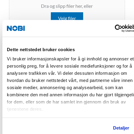
Dra og slipp filer her, eller
Velg filer
Max. file size: 64 MB.
Dette nettstedet bruker cookies
Gjerne legg ved tegning eller ytterligere
Vi bruker informasjonskapsler for å gi innhold og annonser et
prosjektbeskrivelser, slik at det blir lettere for oss å hjelpe
personlig preg, for å levere sosiale mediefunksjoner og for å
deg med din henvendelse.
analysere trafikken vår. Vi deler dessuten informasjon om
hvordan du bruker nettstedet vårt, med partnerne våre innen
sosiale medier, annonsering og analysearbeid, som kan
Send inn
kombinere den med annen informasjon du har gjort tilgjengel
for dem, eller som de har samlet inn gjennom din bruk av
tjenestene deres.
Detaljer