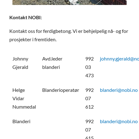
Kontakt NOBI:
Kontakt oss for ferdigbetong. Vi er behjelpelig nå- og for
prosjekter i fremtiden.
Johnny
Avd.leder
992
johnny.gjerald@no
Gjerald
blanderi
03
473
Helge
Blanderioperatør
992
blanderi@nobi.no
Vidar
07
Nummedal
612
Blanderi
992
blanderi@nobi.no
07
615