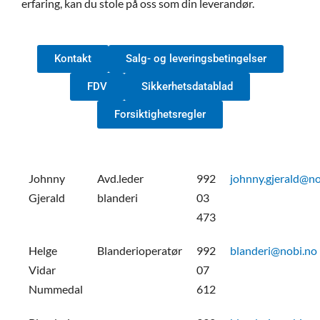
erfaring, kan du stole på oss som din leverandør.
Kontakt
Salg- og leveringsbetingelser
FDV
Sikkerhetsdatablad
Forsiktighetsregler
Johnny
Avd.leder
992
johnny.gjerald@no
Gjerald
blanderi
03
473
Helge
Blanderioperatør
992
blanderi@nobi.no
Vidar
07
Nummedal
612