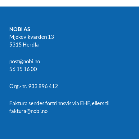
NOBI AS
Mjøkevikvarden 13
5315 Herdla
post@nobi.no
56 15 16 00
Org.-nr. 933 896 412
Faktura sendes fortrinnsvis via EHF, ellers til
faktura@nobi.no