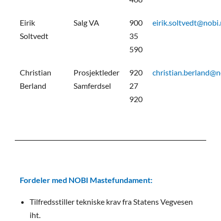
Eirik
Salg VA
900
eirik.soltvedt@nobi
Soltvedt
35
590
Christian
Prosjektleder
920
christian.berland@n
Berland
Samferdsel
27
920
Fordeler med NOBI Mastefundament:
Tilfredsstiller tekniske krav fra Statens Vegvesen
iht.