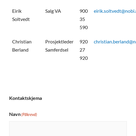
Eirik
Salg VA
900
eirik.soltvedt@nobi
Soltvedt
35
590
Christian
Prosjektleder
920
christian.berland@n
Berland
Samferdsel
27
920
Kontaktskjema
Navn
(Påkrevd)