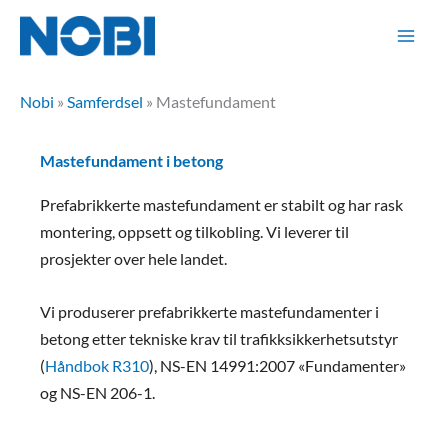
Hopp
rett
til
innholdet
Nobi
»
Samferdsel
»
Mastefundament
Mastefundament i betong
Prefabrikkerte mastefundament er stabilt og har rask
montering, oppsett og tilkobling. Vi leverer til
prosjekter over hele landet.
Vi produserer prefabrikkerte mastefundamenter i
betong etter tekniske krav til trafikksikkerhetsutstyr
(
Håndbok R310
), NS-EN 14991:2007 «Fundamenter»
og NS-EN 206-1.