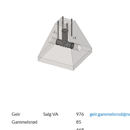
Geir
Salg VA
976
geir.gammelsrod@n
Gammelsrød
85
468