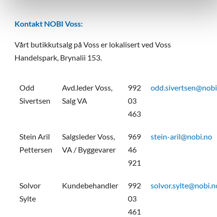
Kontakt NOBI Voss:
Vårt butikkutsalg på Voss er lokalisert ved Voss
Handelspark, Brynalii 153.
Odd
Avd.leder Voss,
992
odd.sivertsen@nobi
Sivertsen
Salg VA
03
463
Stein Aril
Salgsleder Voss,
969
stein-aril@nobi.no
Pettersen
VA / Byggevarer
46
921
Solvor
Kundebehandler
992
solvor.sylte@nobi.n
Sylte
03
461