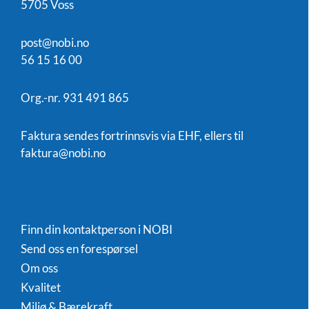
5705 Voss
post@nobi.no
56 15 16 00
Org.-nr. 931 491 865
Faktura sendes fortrinnsvis via EHF, ellers til
faktura@nobi.no
Finn din kontaktperson i NOBI
Send oss en forespørsel
Om oss
Kvalitet
Miljø & Bærekraft