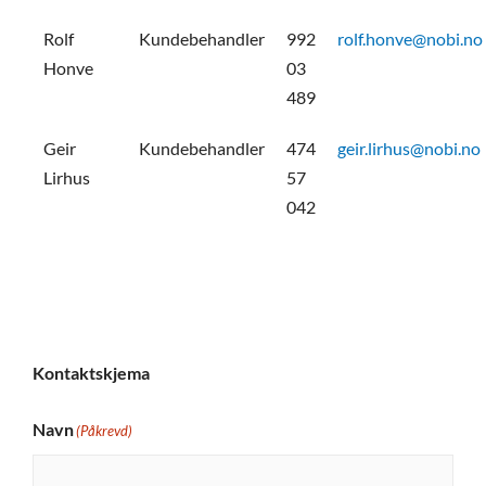
Rolf
Kundebehandler
992
rolf.honve@nobi.no
Honve
03
489
Geir
Kundebehandler
474
geir.lirhus@nobi.no
Lirhus
57
042
Kontaktskjema
Navn
(Påkrevd)