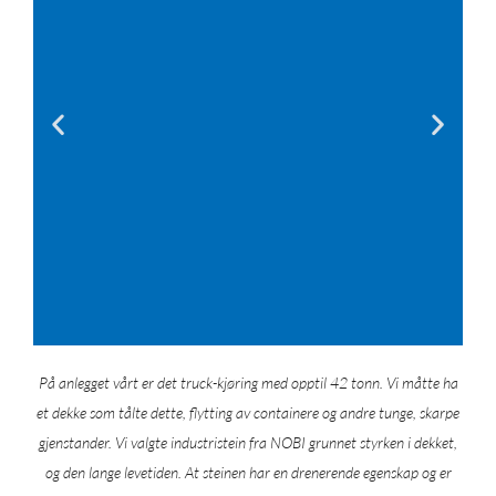
På anlegget vårt er det truck-kjøring med opptil 42 tonn. Vi måtte ha
Ekstrem belastning:
et dekke som tålte dette, flytting av containere og andre tunge, skarpe
gjenstander. Vi valgte industristein fra NOBI grunnet styrken i dekket,
Industristein fra NOBI tilfredsstiller
de høyeste krav til industrielle arealer
og den lange levetiden. At steinen har en drenerende egenskap og er
med svært store punktbelastninger