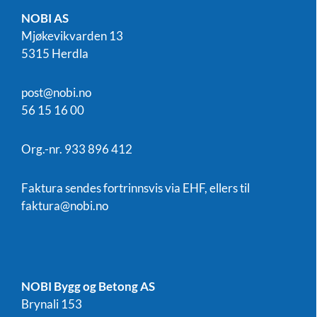
NOBI AS
Mjøkevikvarden 13
5315 Herdla
post@nobi.no
56 15 16 00
Org.-nr. 933 896 412
Faktura sendes fortrinnsvis via EHF, ellers til
faktura@nobi.no
NOBI Bygg og Betong AS
Brynali 153