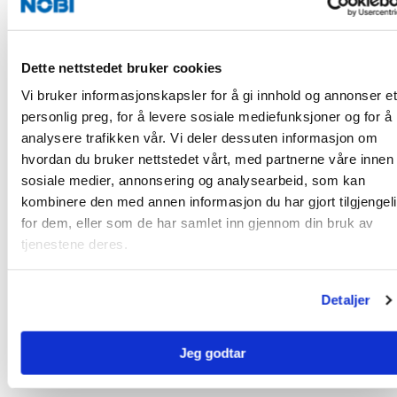
Vår butikk i Bergen har adresse Lønningsflaten 25, 5258
Blomsterdalen.
Dette nettstedet bruker cookies
Mathias
Avdelingsleder
928
mathias@nobi.n
Vi bruker informasjonskapsler for å gi innhold og annonser et
Igelstrøm
Byggevarer
41
personlig preg, for å levere sosiale mediefunksjoner og for å
777
analysere trafikken vår. Vi deler dessuten informasjon om
hvordan du bruker nettstedet vårt, med partnerne våre innen
Martin
Kundebehandler
457
mkh@nobi.no
sosiale medier, annonsering og analysearbeid, som kan
Knudsen
29
kombinere den med annen informasjon du har gjort tilgjengel
Heimnes
542
for dem, eller som de har samlet inn gjennom din bruk av
tjenestene deres.
Peter
Prosjektkoordinator
405
peter.boe@nobi
Brox Bøe
drensrenner
19
Detaljer
809
Jeg godtar