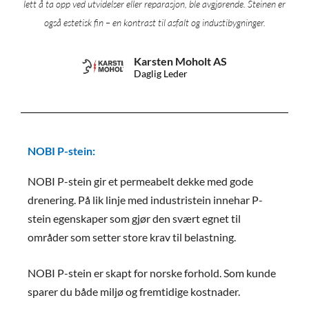
lett å ta opp ved utvidelser eller reparasjon, ble avgjørende. Steinen er
og høye dynamiske påkjenninger.
også estetisk fin – en kontrast til asfalt og industibygninger.
Karsten Moholt AS
Daglig Leder
NOBI P-stein:
NOBI P-stein gir et permeabelt dekke med gode
drenering. På lik linje med industristein innehar P-
stein egenskaper som gjør den svært egnet til
områder som setter store krav til belastning.
NOBI P-stein er skapt for norske forhold. Som kunde
sparer du både miljø og fremtidige kostnader.