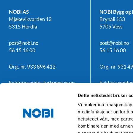
NOBI AS
NOBI Bygg og 
Mjøkevikvarden 13
Brynali 153
5315 Herdla
5705 Voss
post@nobi.no
post@nobi.no
56 15 16 00
56 15 16 00
Org.-nr. 933 896 412
Org.-nr. 931 4
Faktura sendes fortrinnsvis via
Faktura sendes 
EHF, ellers til
faktura@nobi.no
EHF, ellers til
f
Dette nettstedet bruker c
Vi bruker informasjonskapsl
mediefunksjoner og for å a
nettstedet vårt, med part
kombinere den med annen in