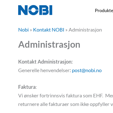
Hopp
Produkte
rett
til
Nobi
»
Kontakt NOBI
»
Administrasjon
innholdet
Administrasjon
Kontakt Administrasjon:
Generelle henvendelser
:
post@nobi.no
Faktura
:
Vi ønsker fortrinnsvis faktura som EHF. Mer
returnere alle fakturaer som ikke oppfyller vå