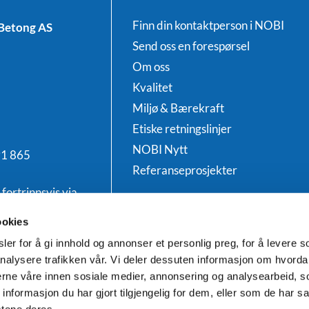
Finn din kontaktperson i NOBI
Betong AS
Send oss en forespørsel
Om oss
Kvalitet
Miljø & Bærekraft
Etiske retningslinjer
NOBI Nytt
91 865
Referanseprosjekter
fortrinnsvis via
Salgs- og leveringsbetingelser
aktura@nobi.no
Åpenhetsloven
ookies
Informasjonskapsler
er for å gi innhold og annonser et personlig preg, for å levere s
nalysere trafikken vår. Vi deler dessuten informasjon om hvorda
nerne våre innen sosiale medier, annonsering og analysearbeid, 
formasjon du har gjort tilgjengelig for dem, eller som de har sa