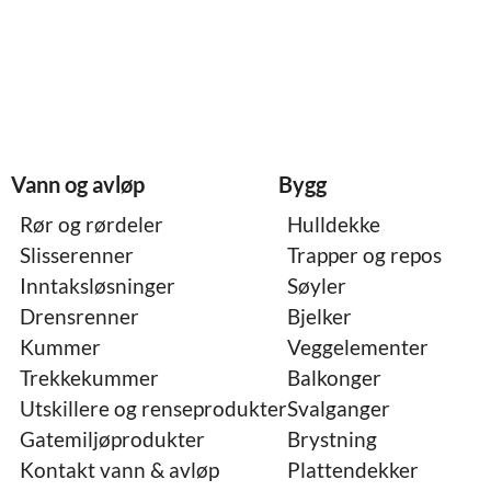
Vann og avløp
Bygg
Rør og rørdeler
Hulldekke
Slisserenner
Trapper og repos
Inntaksløsninger
Søyler
Drensrenner
Bjelker
Kummer
Veggelementer
Trekkekummer
Balkonger
Utskillere og renseprodukter
Svalganger
Gatemiljøprodukter
Brystning
Kontakt vann & avløp
Plattendekker