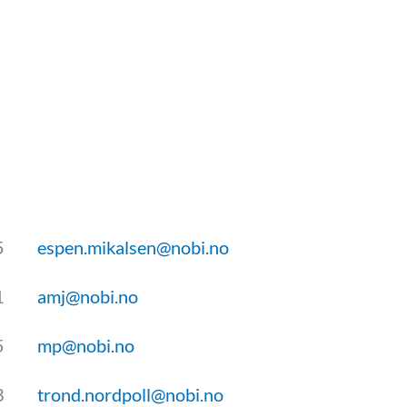
5
espen.mikalsen@nobi.no
1
amj@nobi.no
5
mp@nobi.no
3
trond.nordpoll@nobi.no