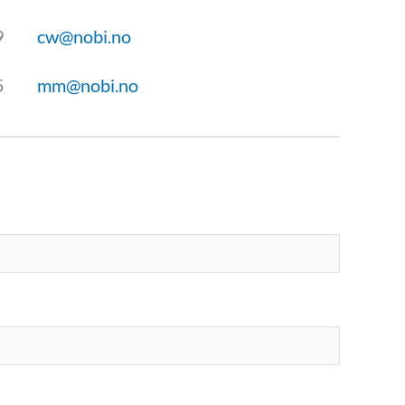
9
cw@nobi.no
5
mm@nobi.no