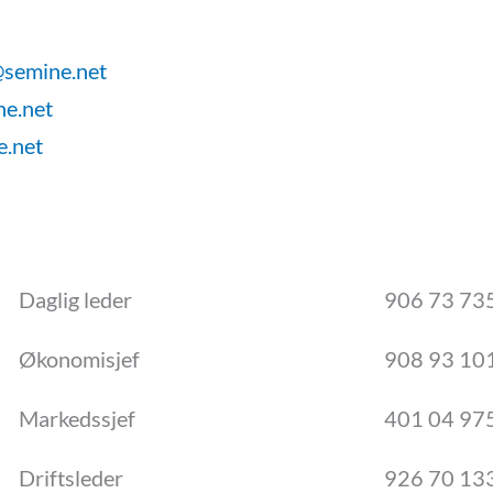
@
semine
.net
ne
.net
e
.net
Daglig leder
906 73 73
Økonomisjef
908 93 10
Markedssjef
401 04 97
Driftsleder
926 70 13