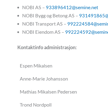
NOBI AS –
933896412@semine.net
NOBI Bygg og Betong AS –
931491865
NOBI Transport AS –
992224584@
semi
NOBI Eiendom AS –
992224592@
semin
Kontaktinfo administrasjon:
Espen Mikalsen
Anne-Marie Johansson
Mathias Mikalsen Pedersen
Trond Nordpoll