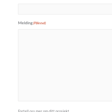
Melding
(Påkrevd)
Fortell oss mer om ditt prosjekt.