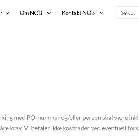
Search
r
Om NOBI
Kontakt NOBI
for:
king med PO-nummer og/eller person skal være inklud
re krav. Vi betaler ikke kostnader ved eventuell forsink