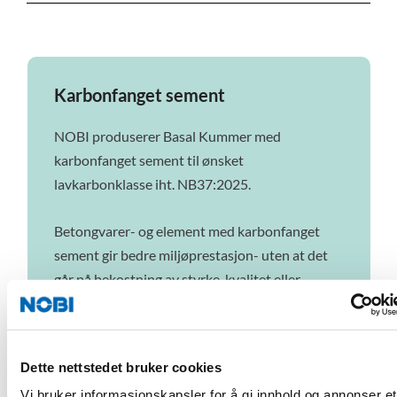
Karbonfanget sement
NOBI produserer Basal Kummer med
karbonfanget sement til ønsket
lavkarbonklasse iht. NB37:2025.
Betongvarer- og element med karbonfanget
sement gir bedre miljøprestasjon- uten at det
går på bekostning av styrke, kvalitet eller
produksjonsprosessen.
Les mer her
Dette nettstedet bruker cookies
Vi bruker informasjonskapsler for å gi innhold og annonser et