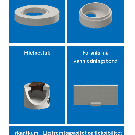
Hjelpesluk
Forankring
vannledningsbend
Firkantkum – Ekstrem kapasitet og fleksibilitet