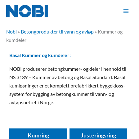
Hopp
rett
til
innholdet
Nobi
»
Betongprodukter til vann og avløp
»
Kummer og
kumdeler
Basal Kummer og kumdeler:
NOBI produserer betongkummer- og deler i henhold til
NS 3139 – Kummer av betong og Basal Standard. Basal
kumløsninger er et komplett prefabrikkert byggekloss-
system for bygging av betongkummer til vann- og
avløpsnettet i Norge.
Kumring
Justeringsring