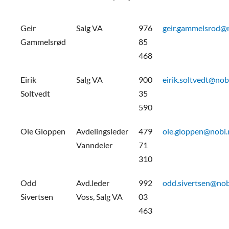
Geir
Salg VA
976
geir.gammelsrod@
Gammelsrød
85
468
Eirik
Salg VA
900
eirik.soltvedt@nob
Soltvedt
35
590
Ole Gloppen
Avdelingsleder
479
ole.gloppen@nobi.
Vanndeler
71
310
Odd
Avd.leder
992
odd.sivertsen@nob
Sivertsen
Voss, Salg VA
03
463