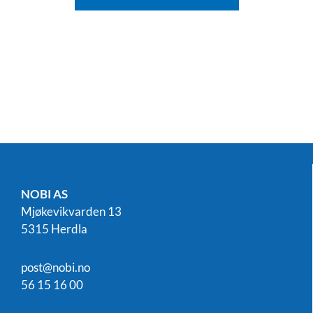
NOBI AS
Mjøkevikvarden 13
5315 Herdla
post@nobi.no
56 15 16 00