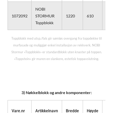
NOBI
1072092
STORMUR
1220
610
610
Toppblokk
Toppblokk med utsp./fals gir sømløs overgang fra toppdekke til
murfasade og muliggjør enkel installasjon av rekkverk. NOBI
Stormur «Toppblokk» er standardblokk uten knaster på toppen.
«Toppstein» gir muren en slankere, estetisk toppavslutning.
3) Nøkkelblokk og andre komponenter:
Vare.nr
Artikkelnavn
Bredde
Høyde
Len