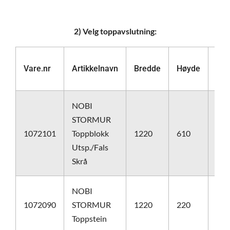
2) Velg toppavslutning:
Vare.nr
Artikkelnavn
Bredde
Høyde
Len
NOBI
STORMUR
1072101
Toppblokk
1220
610
610
Utsp./Fals
Skrå
NOBI
1072090
STORMUR
1220
220
610
Toppstein