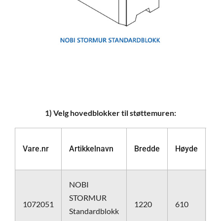
1) Velg hovedblokker til støttemuren:
Vare.nr
Artikkelnavn
Bredde
Høyde
L
NOBI
STORMUR
1072051
1220
610
6
Standardblokk