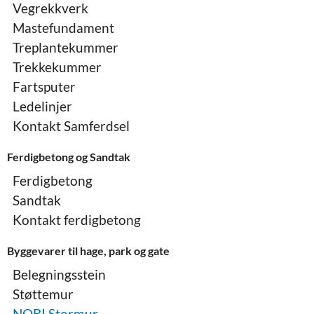
Vegrekkverk
Mastefundament
Treplantekummer
Trekkekummer
Fartsputer
Ledelinjer
Kontakt Samferdsel
Ferdigbetong og Sandtak
Ferdigbetong
Sandtak
Kontakt ferdigbetong
Byggevarer til hage, park og gate
Belegningsstein
Støttemur
NOBI Stormur