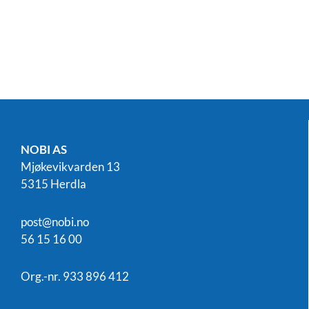
NOBI AS
Mjøkevikvarden 13
5315 Herdla
post@nobi.no
56 15 16 00
Org.-nr. 933 896 412