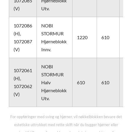
1072085
Hjørneblokk
(V)
Utv.
1072086
NOBI
(H),
STORMUR
1220
610
610
1072087
Hjørneblokk
(V)
Innv.
NOBI
1072061
STORMUR
(H),
Halv
610
610
610
1072062
Hjørneblokk
(V)
Utv.
For oppføringer med sving og hjørner, vil nøkkelblokken bevare det
estetiske uttrykket med rette skift når du bygger hjørner eller