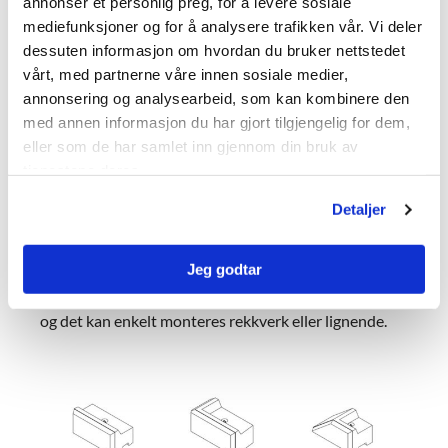
annonser et personlig preg, for å levere sosiale
mediefunksjoner og for å analysere trafikken vår. Vi deler
dessuten informasjon om hvordan du bruker nettstedet
vårt, med partnerne våre innen sosiale medier,
annonsering og analysearbeid, som kan kombinere den
Komplett toppløsning
med annen informasjon du har gjort tilgjengelig for dem,
eller som de har samlet inn gjennom din bruk av
NOBI Stormur har en sømløs overgang mellom
tjenestene deres.
murfasade og toppdekke. Toppblokkene med fals gir
Detaljer
effektiv fremdrift, samtidig som du får et stilrent og
helhetlig sluttresultat.
Jeg godtar
Toppløsningne gir bedre arealutnyttelse på overflaten
og det kan enkelt monteres rekkverk eller lignende.