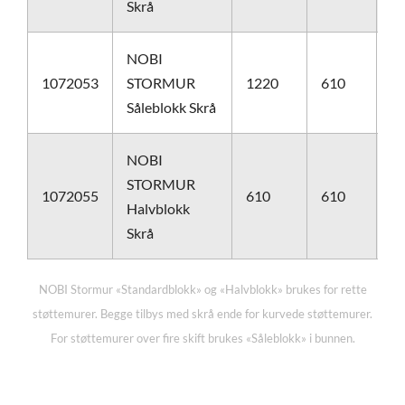
Skrå
NOBI
1072053
STORMUR
1220
610
1
Såleblokk Skrå
NOBI
STORMUR
1072055
610
610
6
Halvblokk
Skrå
NOBI Stormur «Standardblokk» og «Halvblokk» brukes for rette
støttemurer. Begge tilbys med skrå ende for kurvede støttemurer.
For støttemurer over fire skift brukes «Såleblokk» i bunnen.