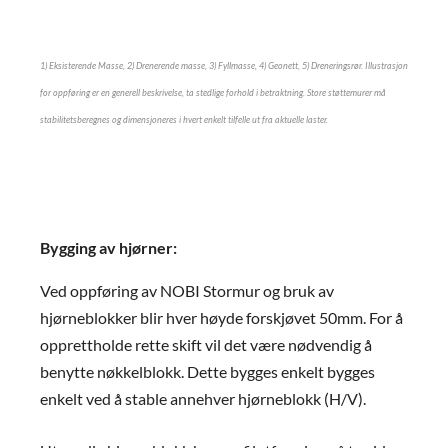
1) Eksisterende Masse, 2) Drenerende masse, 3) Fyllmasse, 4) Geonett, 5) Dreneringsrør. Illustrasjon
for oppføring er en generell beskrivelse, ta stedlige forhold i betraktning. Store støttemurer må
stabilitetsberegnes og dimensjoneres i hvert enkelt tilfelle ut fra aktuelle laster.
Bygging av hjørner:
Ved oppføring av NOBI Stormur og bruk av
hjørneblokker blir hver høyde forskjøvet 50mm. For å
opprettholde rette skift vil det være nødvendig å
benytte nøkkelblokk. Dette bygges enkelt bygges
enkelt ved å stable annehver hjørneblokk (H/V).