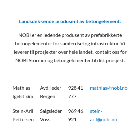
Landsdekkende produsent av betongelement:
NOBI er en ledende produsent av prefabrikkerte
betongelementer for samferdsel og infrastruktur. Vi
leverer til prosjekter over hele landet, kontakt oss for
NOBI Stormur og betongelementer til ditt prosjekt:
Mathias
Avd. leder
928 41
mathias@nobi.no
Igelstrøm
Bergen
777
Stein-Aril
Salgsleder
969 46
stein-
Pettersen
Voss
921
aril@nobi.no