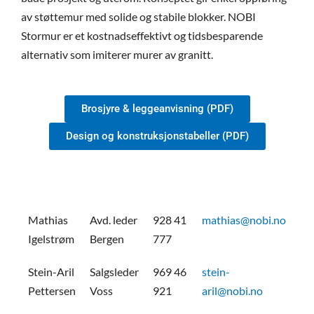
av støttemur med solide og stabile blokker. NOBI
Stormur er et kostnadseffektivt og tidsbesparende
alternativ som imiterer murer av granitt.
Brosjyre & leggeanvisning (PDF)
Design og konstruksjonstabeller (PDF)
Mathias
Avd. leder
928 41
mathias@nobi.no
Igelstrøm
Bergen
777
Stein-Aril
Salgsleder
969 46
stein-
Pettersen
Voss
921
aril@nobi.no