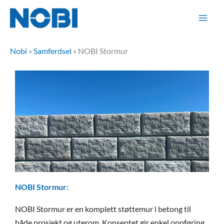
Hopp
rett
til
innholdet
Nobi
»
Samferdsel
»
NOBI Stormur
NOBI Stormur:
NOBI Stormur er en komplett støttemur i betong til
både prosjekt og uterom. Konseptet gir enkel oppføring