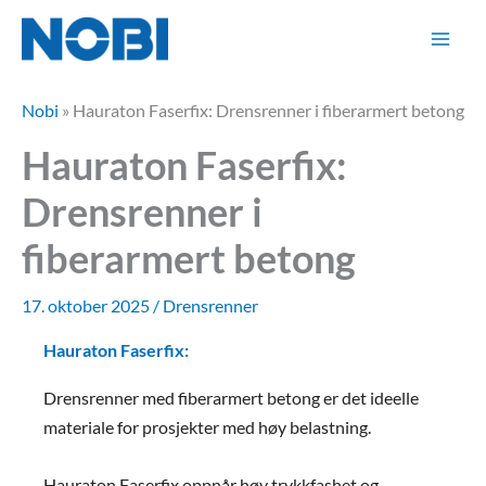
Hopp
rett
til
innholdet
Nobi
»
Hauraton Faserfix: Drensrenner i fiberarmert betong
Hauraton Faserfix:
Drensrenner i
fiberarmert betong
17. oktober 2025
/
Drensrenner
Hauraton Faserfix:
Drensrenner med fiberarmert betong er det ideelle
materiale for prosjekter med høy belastning.
Hauraton Faserfix oppnår høy trykkfashet og