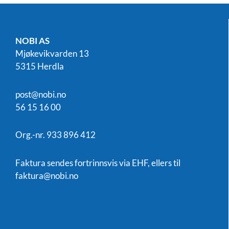
NOBI AS
Mjøkevikvarden 13
5315 Herdla
post@nobi.no
56 15 16 00
Org.-nr. 933 896 412
Faktura sendes fortrinnsvis via EHF, ellers til
faktura@nobi.no