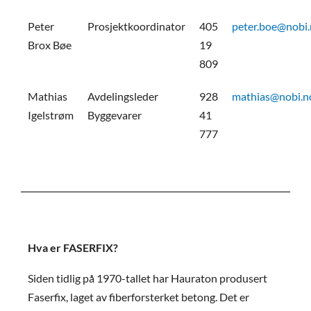
Peter
Prosjektkoordinator
405
peter.boe@nobi
Brox Bøe
19
809
Mathias
Avdelingsleder
928
mathias@nobi.n
Igelstrøm
Byggevarer
41
777
Hva er FASERFIX?
Siden tidlig på 1970-tallet har Hauraton produsert
Faserfix, laget av fiberforsterket betong. Det er