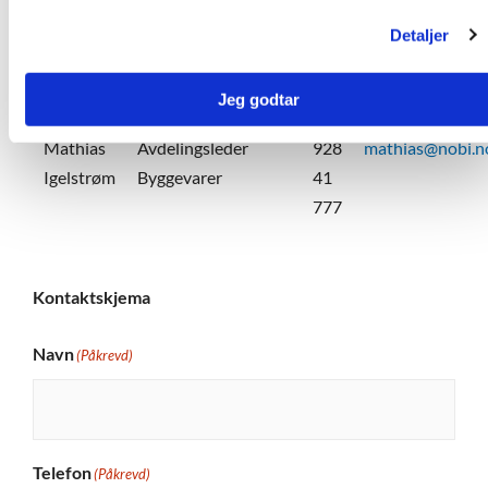
Detaljer
Peter
Prosjektkoordinator
405
peter.boe@nobi
Brox Bøe
19
809
Jeg godtar
Mathias
Avdelingsleder
928
mathias@nobi.n
Igelstrøm
Byggevarer
41
777
Kontaktskjema
Navn
(Påkrevd)
Telefon
(Påkrevd)