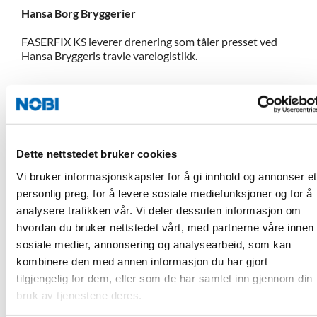
Hansa Borg Bryggerier
FASERFIX KS leverer drenering som tåler presset ved
Hansa Bryggeris travle varelogistikk.
Les mer
Dette nettstedet bruker cookies
Vi bruker informasjonskapsler for å gi innhold og annonser et
personlig preg, for å levere sosiale mediefunksjoner og for å
analysere trafikken vår. Vi deler dessuten informasjon om
Kontakt NOBI:
hvordan du bruker nettstedet vårt, med partnerne våre innen
sosiale medier, annonsering og analysearbeid, som kan
Kontakt oss for Hauraton Faserfix eller andre
kombinere den med annen informasjon du har gjort
drensrenner til ditt prosjekt:
tilgjengelig for dem, eller som de har samlet inn gjennom din
bruk av tjenestene deres.