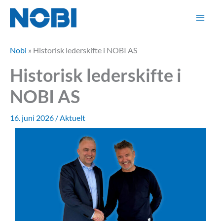
Hopp
rett
til
innholdet
Nobi
»
Historisk lederskifte i NOBI AS
Historisk lederskifte i
NOBI AS
16. juni 2026
/
Aktuelt