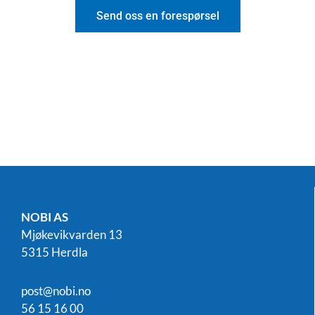
Send oss en forespørsel
NOBI AS
Mjøkevikvarden 13
5315 Herdla
post@nobi.no
56 15 16 00