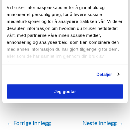
Dra og slipp filer her, eller
Vi bruker informasjonskapsler for å gi innhold og
annonser et personlig preg, for å levere sosiale
Velg filer
mediefunksjoner og for å analysere trafikken vår. Vi deler
dessuten informasjon om hvordan du bruker nettstedet
vårt, med partnerne våre innen sosiale medier,
annonsering og analysearbeid, som kan kombinere den
Max. file size: 64 MB.
med annen informasjon du har gjort tilgjengelig for dem,
Gjerne legg ved tegning eller ytterligere
eller som de har samlet inn gjennom din bruk av
prosjektbeskrivelser, slik at det blir lettere for oss å hjelpe
tjenestene deres.
deg med din henvendelse.
Detaljer
Send inn
Jeg godtar
←
Forrige Innlegg
Neste Innlegg
→