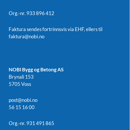
Org.-nr. 933 896 412
Faktura sendes fortrinnsvis via EHF, ellers til
faktura@nobi.no
NOBI Bygg og Betong AS
Brynali 153
5705 Voss
post@nobi.no
56 15 16 00
Org.-nr. 931 491 865