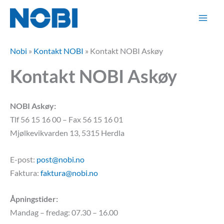
Hopp
rett
til
innholdet
Nobi
»
Kontakt NOBI
»
Kontakt NOBI Askøy
Kontakt NOBI Askøy
NOBI Askøy:
Tlf 56 15 16 00 – Fax 56 15 16 01
Mjølkevikvarden 13, 5315 Herdla
E-post:
post@nobi.no
Faktura:
faktura@nobi.no
Åpningstider:
Mandag – fredag: 07.30 – 16.00