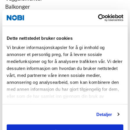
Balkonger
Svalganger
Brystning
Plattendekker
Andre element
Dette nettstedet bruker cookies
Kontakt Bygg
Vi bruker informasjonskapsler for å gi innhold og
annonser et personlig preg, for å levere sosiale
Samferdsel
mediefunksjoner og for å analysere trafikken vår. Vi deler
dessuten informasjon om hvordan du bruker nettstedet
Kulvert
vårt, med partnerne våre innen sosiale medier,
Kabelkanaler
annonsering og analysearbeid, som kan kombinere den
Tunnelelement
med annen informasjon du har gjort tilgjengelig for dem,
Plattformelement
eller som de har samlet inn gjennom din bruk av
Støttemur L-element
tjenestene deres.
Vegrekkverk
Detaljer
Mastefundament
Treplantekummer