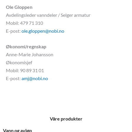
Ole Gloppen
Avdelingsleder vanndeler / Selger armatur
Mobil: 479 71 310
E-post:
ole.gloppen@nobi.no
Økonomi/regnskap
Anne-Marie Johansson
Økonomisjef
Mobil: 90 89 31 01
E-post:
amj@nobi.no
Våre produkter
Vann og avløp