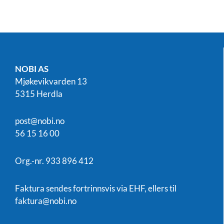
NOBI AS
Mjøkevikvarden 13
5315 Herdla
post@nobi.no
56 15 16 00
Org.-nr. 933 896 412
Faktura sendes fortrinnsvis via EHF, ellers til
faktura@nobi.no