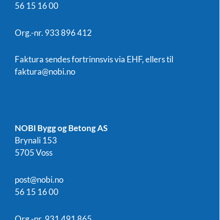
56 15 16 00
Org.-nr. 933 896 412
Faktura sendes fortrinnsvis via EHF, ellers til
faktura@nobi.no
NOBI Bygg og Betong AS
Brynali 153
5705 Voss
post@nobi.no
56 15 16 00
Org.-nr. 931 491 865