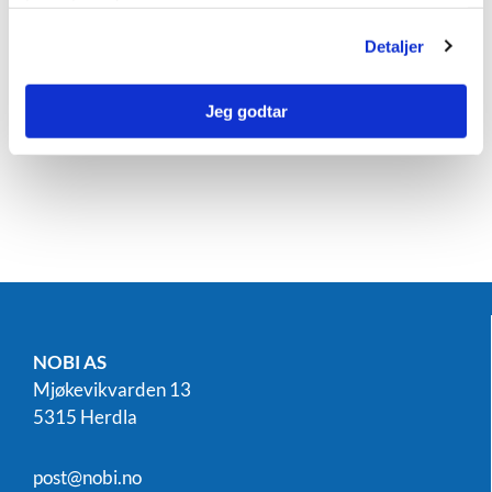
tjenestene deres.
Detaljer
Send oss en forespørsel
Jeg godtar
NOBI AS
Mjøkevikvarden 13
5315 Herdla
post@nobi.no