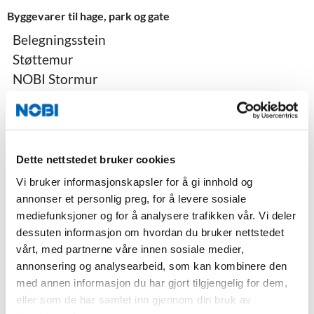
Byggevarer til hage, park og gate
Belegningsstein
Støttemur
NOBI Stormur
Heller
Industristein
Drensrenner
Treplantekummer
Dette nettstedet bruker cookies
Fotskraperist i prefabrikkert kum
Vi bruker informasjonskapsler for å gi innhold og
Ledelinjer
annonser et personlig preg, for å levere sosiale
Kontakt byggevarer
mediefunksjoner og for å analysere trafikken vår. Vi deler
dessuten informasjon om hvordan du bruker nettstedet
vårt, med partnerne våre innen sosiale medier,
annonsering og analysearbeid, som kan kombinere den
med annen informasjon du har gjort tilgjengelig for dem,
Kontakt NOBI
eller som de har samlet inn gjennom din bruk av