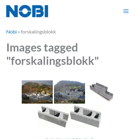
Hopp
rett
til
innholdet
Nobi
»
forskalingsblokk
Images tagged
"forskalingsblokk"