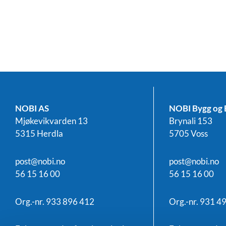
NOBI AS
NOBI Bygg og 
Mjøkevikvarden 13
Brynali 153
5315 Herdla
5705 Voss
post@nobi.no
post@nobi.no
56 15 16 00
56 15 16 00
Org.-nr. 933 896 412
Org.-nr. 931 4