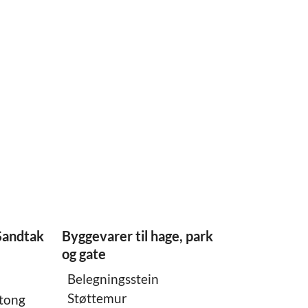
Sandtak
Byggevarer til hage, park
og gate
Belegningsstein
Støttemur
etong