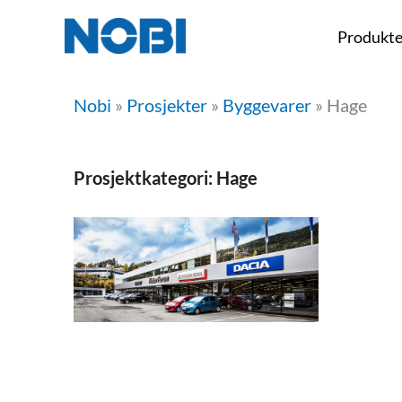
Hopp
Produkte
rett
til
Nobi
»
Prosjekter
»
Byggevarer
»
Hage
innholdet
Prosjektkategori: Hage