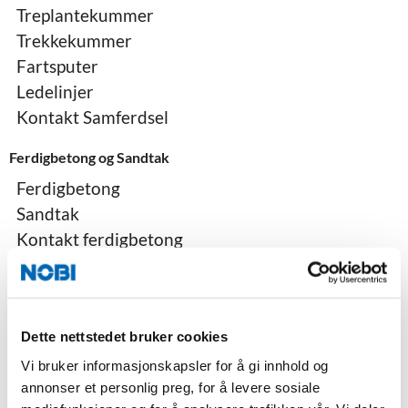
Treplantekummer
Trekkekummer
Fartsputer
Ledelinjer
Kontakt Samferdsel
Ferdigbetong og Sandtak
Ferdigbetong
Sandtak
Kontakt ferdigbetong
Byggevarer til hage, park og gate
Belegningsstein
Støttemur
Dette nettstedet bruker cookies
NOBI Stormur
Vi bruker informasjonskapsler for å gi innhold og
Heller
annonser et personlig preg, for å levere sosiale