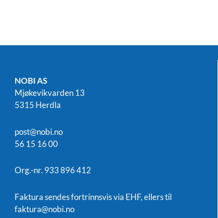
NOBI AS
Mjøkevikvarden 13
5315 Herdla
post@nobi.no
56 15 16 00
Org.-nr. 933 896 412
Faktura sendes fortrinnsvis via EHF, ellers til
faktura@nobi.no