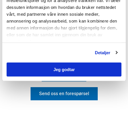
mediefunksjoner og for å analysere trafikken vår. Vi deler
Industristein
dessuten informasjon om hvordan du bruker nettstedet
Drensrenner
vårt, med partnerne våre innen sosiale medier,
Treplantekummer
annonsering og analysearbeid, som kan kombinere den
Fotskraperist i prefabrikkert kum
med annen informasjon du har gjort tilgjengelig for dem,
Ledelinjer
eller som de har samlet inn gjennom din bruk av
Kontakt byggevarer
tjenestene deres.
Detaljer
Jeg godtar
Kontakt NOBI
Send oss en forespørsel