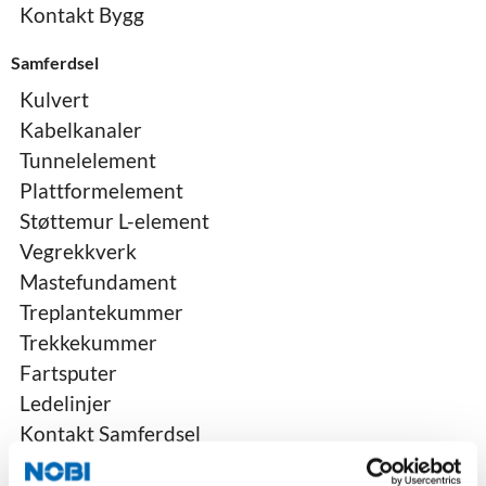
Kontakt Bygg
Samferdsel
Kulvert
Kabelkanaler
Tunnelelement
Plattformelement
Støttemur L-element
Vegrekkverk
Mastefundament
Treplantekummer
Trekkekummer
Fartsputer
Ledelinjer
Kontakt Samferdsel
Ferdigbetong og Sandtak