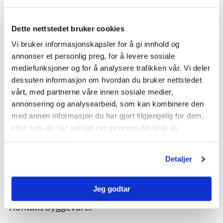
Ferdigbetong
Sandtak
Dette nettstedet bruker cookies
Kontakt ferdigbetong
Vi bruker informasjonskapsler for å gi innhold og
annonser et personlig preg, for å levere sosiale
Byggevarer til hage, park og gate
mediefunksjoner og for å analysere trafikken vår. Vi deler
dessuten informasjon om hvordan du bruker nettstedet
Belegningsstein
vårt, med partnerne våre innen sosiale medier,
Støttemur
annonsering og analysearbeid, som kan kombinere den
NOBI Stormur
med annen informasjon du har gjort tilgjengelig for dem,
Heller
eller som de har samlet inn gjennom din bruk av
Industristein
tjenestene deres.
Drensrenner
Detaljer
Treplantekummer
Fotskraperist i prefabrikkert kum
Jeg godtar
Ledelinjer
Kontakt byggevarer