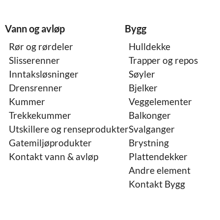
Vann og avløp
Bygg
Rør og rørdeler
Hulldekke
Slisserenner
Trapper og repos
Inntaksløsninger
Søyler
Drensrenner
Bjelker
Kummer
Veggelementer
Trekkekummer
Balkonger
Utskillere og renseprodukter
Svalganger
Gatemiljøprodukter
Brystning
Kontakt vann & avløp
Plattendekker
Andre element
Kontakt Bygg