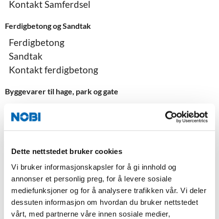
Kontakt Samferdsel
Ferdigbetong og Sandtak
Ferdigbetong
Sandtak
Kontakt ferdigbetong
Byggevarer til hage, park og gate
Belegningsstein
Støttemur
NOBI Stormur
Heller
Dette nettstedet bruker cookies
Industristein
Vi bruker informasjonskapsler for å gi innhold og
Drensrenner
annonser et personlig preg, for å levere sosiale
Treplantekummer
mediefunksjoner og for å analysere trafikken vår. Vi deler
dessuten informasjon om hvordan du bruker nettstedet
Fotskraperist i prefabrikkert kum
vårt, med partnerne våre innen sosiale medier,
Ledelinjer