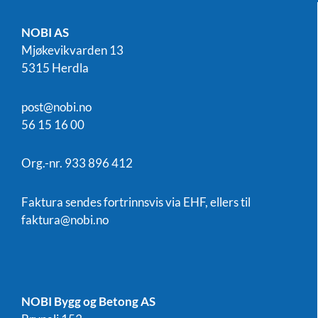
NOBI AS
Mjøkevikvarden 13
5315 Herdla
post@nobi.no
56 15 16 00
Org.-nr. 933 896 412
Faktura sendes fortrinnsvis via EHF, ellers til
faktura@nobi.no
NOBI Bygg og Betong AS