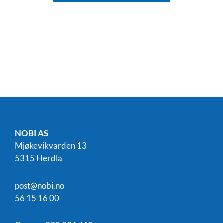
NOBI AS
Mjøkevikvarden 13
5315 Herdla
post@nobi.no
56 15 16 00