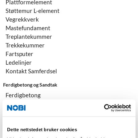
Plattformelement
Støttemur L-element
Vegrekkverk
Mastefundament
Treplantekummer
Trekkekummer
Fartsputer
Ledelinjer
Kontakt Samferdsel
Ferdigbetong og Sandtak
Ferdigbetong
Sandtak
Kontakt ferdigbetong
Byggevarer til hage, park og gate
Dette nettstedet bruker cookies
Belegningsstein