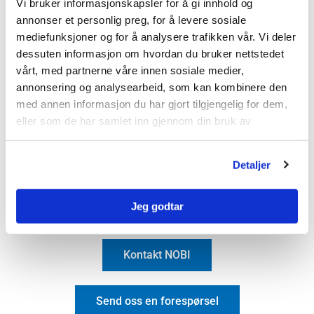
Vi bruker informasjonskapsler for å gi innhold og
Støttemur
annonser et personlig preg, for å levere sosiale
NOBI Stormur
mediefunksjoner og for å analysere trafikken vår. Vi deler
Heller
dessuten informasjon om hvordan du bruker nettstedet
vårt, med partnerne våre innen sosiale medier,
Industristein
annonsering og analysearbeid, som kan kombinere den
Drensrenner
med annen informasjon du har gjort tilgjengelig for dem,
Treplantekummer
eller som de har samlet inn gjennom din bruk av
Fotskraperist i prefabrikkert kum
tjenestene deres.
Ledelinjer
Detaljer
Kontakt byggevarer
Jeg godtar
Kontakt NOBI
Send oss en forespørsel