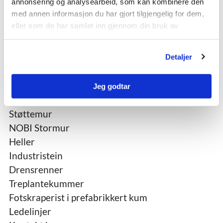
annonsering og analysearbeid, som kan kombinere den
med annen informasjon du har gjort tilgjengelig for dem,
Ferdigbetong og Sandtak
eller som de har samlet inn gjennom din bruk av
Ferdigbetong
tjenestene deres.
Sandtak
Detaljer
Kontakt ferdigbetong
Byggevarer til hage, park og gate
Jeg godtar
Belegningsstein
Støttemur
NOBI Stormur
Heller
Industristein
Drensrenner
Treplantekummer
Fotskraperist i prefabrikkert kum
Ledelinjer