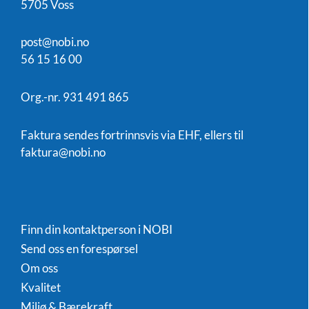
5705 Voss
post@nobi.no
56 15 16 00
Org.-nr. 931 491 865
Faktura sendes fortrinnsvis via EHF, ellers til
faktura@nobi.no
Finn din kontaktperson i NOBI
Send oss en forespørsel
Om oss
Kvalitet
Miljø & Bærekraft