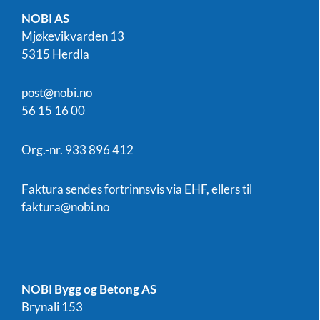
NOBI AS
Mjøkevikvarden 13
5315 Herdla
post@nobi.no
56 15 16 00
Org.-nr. 933 896 412
Faktura sendes fortrinnsvis via EHF, ellers til
faktura@nobi.no
NOBI Bygg og Betong AS
Brynali 153