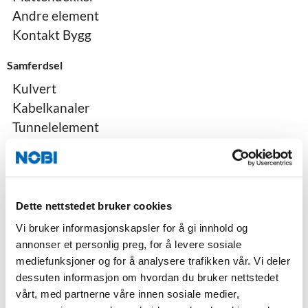
Andre element
Kontakt Bygg
Samferdsel
Kulvert
Kabelkanaler
Tunnelelement
Plattformelement
Støttemur L-element
Vegrekkverk
Mastefundament
Dette nettstedet bruker cookies
Treplantekummer
Vi bruker informasjonskapsler for å gi innhold og
Trekkekummer
annonser et personlig preg, for å levere sosiale
Fartsputer
mediefunksjoner og for å analysere trafikken vår. Vi deler
dessuten informasjon om hvordan du bruker nettstedet
Ledelinjer
vårt, med partnerne våre innen sosiale medier,
Kontakt Samferdsel