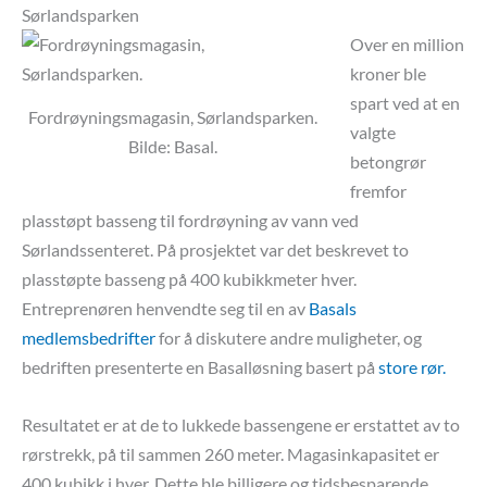
Sørlandsparken
Over en million
kroner ble
spart ved at en
Fordrøyningsmagasin, Sørlandsparken.
valgte
Bilde: Basal.
betongrør
fremfor
plasstøpt basseng til fordrøyning av vann ved
Sørlandssenteret. På prosjektet var det beskrevet to
plasstøpte basseng på 400 kubikkmeter hver.
Entreprenøren henvendte seg til en av
Basals
medlemsbedrifter
for å diskutere andre muligheter, og
bedriften presenterte en Basalløsning basert på
store rør.
Resultatet er at de to lukkede bassengene er erstattet av to
rørstrekk, på til sammen 260 meter. Magasinkapasitet er
400 kubikk i hver. Dette ble billigere og tidsbesparende.