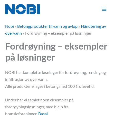
Hopp
rett
til
innholdet
Nobi
»
Betongprodukter til vann og avløp
»
Håndtering av
overvann
»
Fordrøyning – eksempler på løsninger
Fordrøyning – eksempler
på løsninger
NOBI har komplette løsninger for fordrøyning, rensing og
infiltrasjon av overvann.
Alle produktene lages i betong med 100 års levetid.
Under har vi samlet noen eksempler på
fordrøyningsløsninger, med hjelp fra
bransjeforeningen
Basal
.