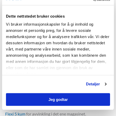
prosjektert av
Asplan Viak
.
Dette nettstedet bruker cookies
I innløpskum fordeles vannet i fire rørledninger til fire
fordrøyningsstrenger. Fra fordrøyningsstrengene samles
Vi bruker informasjonskapsler for å gi innhold og
vannet i oppsamlingskum.
annonser et personlig preg, for å levere sosiale
mediefunksjoner og for å analysere trafikken vår. Vi deler
dessuten informasjon om hvordan du bruker nettstedet
Langhus barnehage, Ski kommune
vårt, med partnerne våre innen sosiale medier,
For å sikre god
annonsering og analysearbeid, som kan kombinere den
håndtering av
med annen informasjon du har gjort tilgjengelig for dem,
overvann legges
eller som de har samlet inn gjennom din bruk av
Fordrøyningsanlegg, Langhus
det tre
tjenestene deres.
barnehage.
fordrøyningsma
Detaljer
gasin
med
betongrør DN 1600 og DN 1400
.
Jeg godtar
For å utnytte tomtens areale best mulig er det satt inn en
Flexi 5 kum
for avvinkling i det ene magasinet.