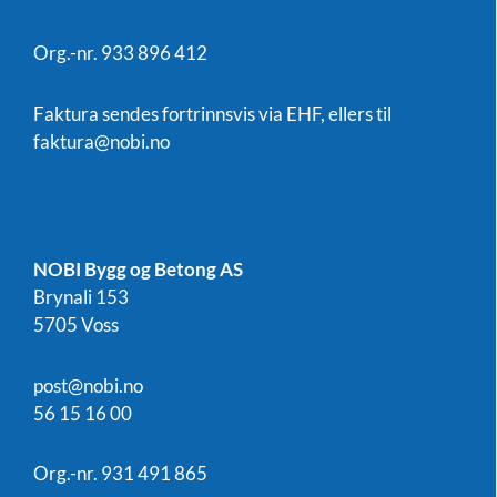
Org.-nr. 933 896 412
Faktura sendes fortrinnsvis via EHF, ellers til
faktura@nobi.no
NOBI Bygg og Betong AS
Brynali 153
5705 Voss
post@nobi.no
56 15 16 00
Org.-nr. 931 491 865