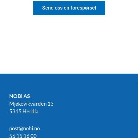
Send oss en forespørsel
NOBI AS
Mjøkevikvarden 13
5315 Herdla
post@nobi.no
56 15 16 00