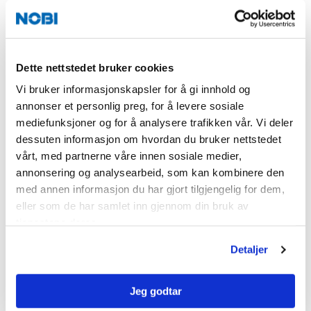
Brystning
Plattendekker
Andre element
Kontakt Bygg
Dette nettstedet bruker cookies
Vi bruker informasjonskapsler for å gi innhold og
Samferdsel
annonser et personlig preg, for å levere sosiale
Kulvert
mediefunksjoner og for å analysere trafikken vår. Vi deler
Kabelkanaler
dessuten informasjon om hvordan du bruker nettstedet
vårt, med partnerne våre innen sosiale medier,
Tunnelelement
annonsering og analysearbeid, som kan kombinere den
Plattformelement
med annen informasjon du har gjort tilgjengelig for dem,
Støttemur L-element
eller som de har samlet inn gjennom din bruk av
Vegrekkverk
tjenestene deres.
Mastefundament
Detaljer
Treplantekummer
Trekkekummer
Jeg godtar
Fartsputer