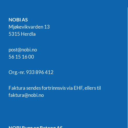
NOBI AS
Mjøkevikvarden 13
5315 Herdla
post@nobi.no
56 15 16 00
Org.-nr. 933 896 412
Faktura sendes fortrinnsvis via EHF, ellers til
faktura@nobi.no
NOBI Bygg og Betong AS