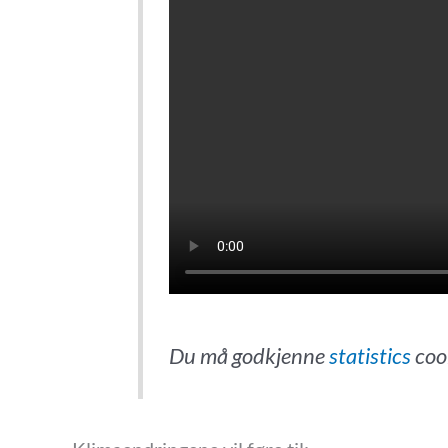
Du må godkjenne
statistics
cook