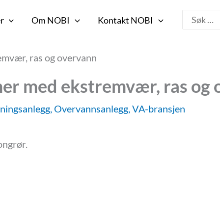
Search
r
Om NOBI
Kontakt NOBI
for:
mvær, ras og overvann
r med ekstremvær, ras og 
ningsanlegg
,
Overvannsanlegg
,
VA-bransjen
ongrør.