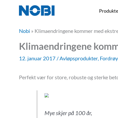
Hopp
Produkte
rett
til
Nobi
»
Klimaendringene kommer med ekstre
innholdet
Klimaendringene komme
12. januar 2017
/
Avløpsprodukter
,
Fordrøy
Perfekt vær for store, robuste og sterke bet
Mye skjer på 100 år,