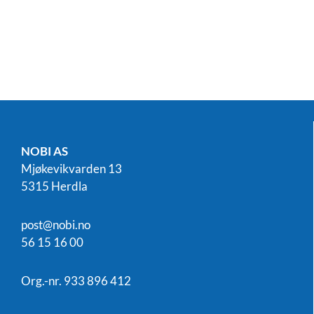
NOBI AS
Mjøkevikvarden 13
5315 Herdla
post@nobi.no
56 15 16 00
Org.-nr. 933 896 412