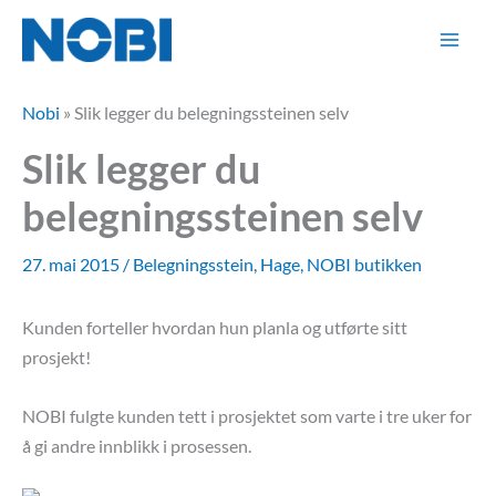
Hopp
rett
til
innholdet
Nobi
»
Slik legger du belegningssteinen selv
Slik legger du
belegningssteinen selv
27. mai 2015
/
Belegningsstein
,
Hage
,
NOBI butikken
Kunden forteller hvordan hun planla og utførte sitt
prosjekt!
NOBI fulgte kunden tett i prosjektet som varte i tre uker for
å gi andre innblikk i prosessen.