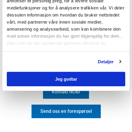
annonser et personlig preg, for å levere sosiale
Heller
mediefunksjoner og for å analysere trafikken vår. Vi deler
dessuten informasjon om hvordan du bruker nettstedet
Industristein
vårt, med partnerne våre innen sosiale medier,
Drensrenner
annonsering og analysearbeid, som kan kombinere den
Treplantekummer
med annen informasjon du har gjort tilgjengelig for dem,
Fotskraperist i prefabrikkert kum
eller som de har samlet inn gjennom din bruk av
Ledelinjer
tjenestene deres.
Kontakt byggevarer
Detaljer
Jeg godtar
Kontakt NOBI
Send oss en forespørsel