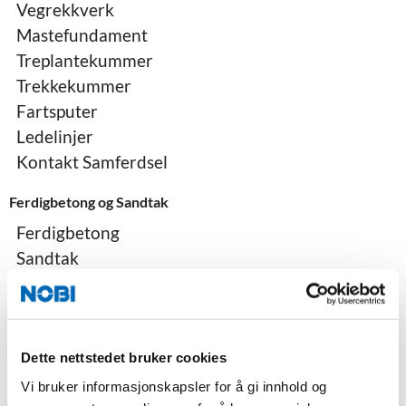
Vegrekkverk
Mastefundament
Treplantekummer
Trekkekummer
Fartsputer
Ledelinjer
Kontakt Samferdsel
Ferdigbetong og Sandtak
Ferdigbetong
Sandtak
Kontakt ferdigbetong
Byggevarer til hage, park og gate
Belegningsstein
Dette nettstedet bruker cookies
Støttemur
Vi bruker informasjonskapsler for å gi innhold og
NOBI Stormur