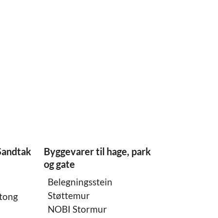
Sandtak
Byggevarer til hage, park
og gate
Belegningsstein
Støttemur
etong
NOBI Stormur