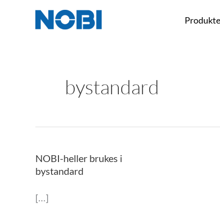
Hopp
Produkte
rett
til
innholdet
bystandard
NOBI-heller brukes i
NOBI-
bystandard
heller
brukes
[…]
i