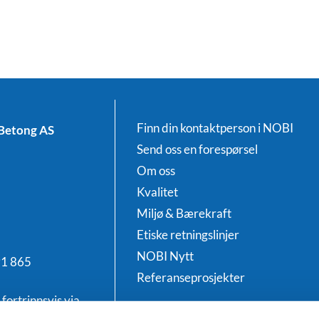
Finn din kontaktperson i NOBI
Betong AS
Send oss en forespørsel
Om oss
Kvalitet
Miljø & Bærekraft
Etiske retningslinjer
NOBI Nytt
91 865
Referanseprosjekter
fortrinnsvis via
Salgs- og leveringsbetingelser
aktura@nobi.no