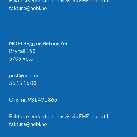
Faktura sendes fortrinnsvis via EHF, ellers til
faktura@nobi.no
NOBI Bygg og Betong AS
Brynali 153
5705 Voss
post@nobi.no
56 15 16 00
Org.-nr. 931 491 865
Faktura sendes fortrinnsvis via EHF, ellers til
faktura@nobi.no