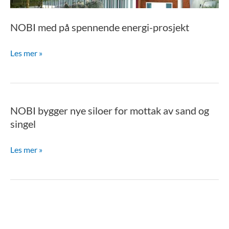
NOBI med på spennende energi-prosjekt
Les mer »
NOBI bygger nye siloer for mottak av sand og
NOBI
singel
bygger
nye
Les mer »
siloer
for
mottak
av
sand
og