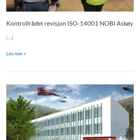
Kontrollrådet revisjon ISO-14001 NOBI Askøy
[…]
Les mer »
NOBI
med
på
spennende
energi-
prosjekt