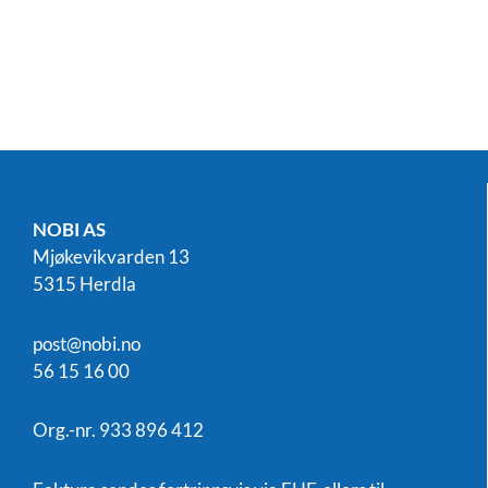
NOBI AS
Mjøkevikvarden 13
5315 Herdla
post@nobi.no
56 15 16 00
Org.-nr. 933 896 412