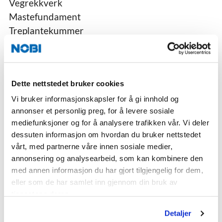
Vegrekkverk
Mastefundament
Treplantekummer
Trekkekummer
Fartsputer
Ledelinjer
Dette nettstedet bruker cookies
Kontakt Samferdsel
Vi bruker informasjonskapsler for å gi innhold og
Ferdigbetong og Sandtak
annonser et personlig preg, for å levere sosiale
mediefunksjoner og for å analysere trafikken vår. Vi deler
Ferdigbetong
dessuten informasjon om hvordan du bruker nettstedet
Sandtak
vårt, med partnerne våre innen sosiale medier,
Kontakt ferdigbetong
annonsering og analysearbeid, som kan kombinere den
med annen informasjon du har gjort tilgjengelig for dem,
Byggevarer til hage, park og gate
eller som de har samlet inn gjennom din bruk av
Belegningsstein
tjenestene deres.
Støttemur
Detaljer
NOBI Stormur