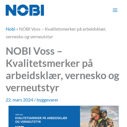
Hopp
rett
til
innholdet
Nobi
»
NOBI Voss – Kvalitetsmerker på arbeidsklær,
vernesko og verneutstyr
NOBI Voss –
Kvalitetsmerker på
arbeidsklær, vernesko og
verneutstyr
22. mars 2024
/
byggevarer