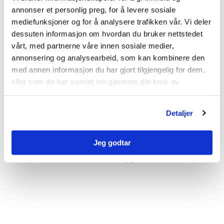
annonser et personlig preg, for å levere sosiale
mediefunksjoner og for å analysere trafikken vår. Vi deler
dessuten informasjon om hvordan du bruker nettstedet
vårt, med partnerne våre innen sosiale medier,
annonsering og analysearbeid, som kan kombinere den
med annen informasjon du har gjort tilgjengelig for dem,
eller som de har samlet inn gjennom din bruk av
tjenestene deres.
Detaljer
Solvor
Kundebehandler
992
solvor.sylte@nobi.no
Jeg godtar
Sylte
03
461