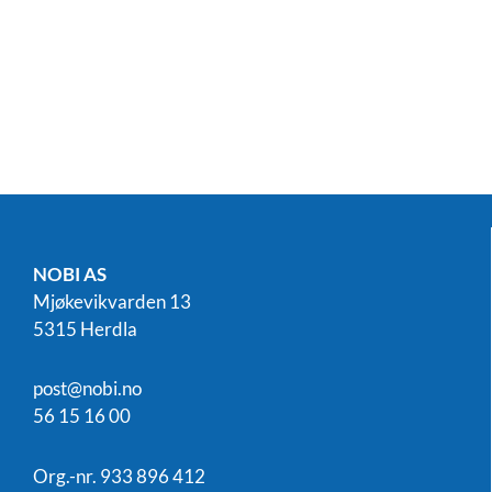
NOBI AS
Mjøkevikvarden 13
5315 Herdla
post@nobi.no
56 15 16 00
Org.-nr. 933 896 412