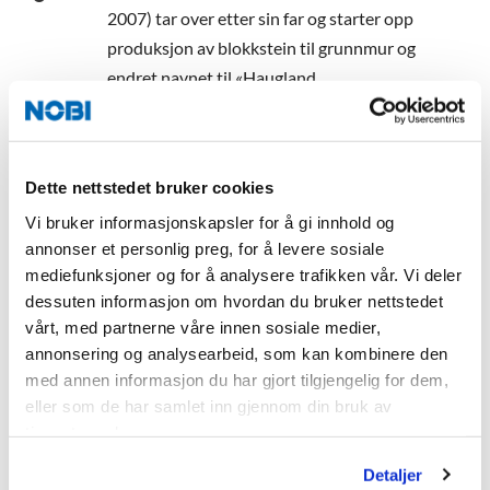
2007) tar over etter sin far og starter opp
produksjon av blokkstein til grunnmur og
endret navnet til «Haugland
Cementindustri».
Dette nettstedet bruker cookies
1980
Vi bruker informasjonskapsler for å gi innhold og
Starten på et industrieventyr:
annonser et personlig preg, for å levere sosiale
mediefunksjoner og for å analysere trafikken vår. Vi deler
Bedriften har siden 1960 startet opp med
dessuten informasjon om hvordan du bruker nettstedet
produksjon av betongrør- og kummer og
vårt, med partnerne våre innen sosiale medier,
fikk store plassproblemer på
annonsering og analysearbeid, som kan kombinere den
bedriftstomten. På starten av 80-tallet er
med annen informasjon du har gjort tilgjengelig for dem,
eller som de har samlet inn gjennom din bruk av
NOBI Norges største bedrift målt i
tjenestene deres.
omsetning per kvadratmeter. Ny fabrikk
bygges på nordre Askøy.
Detaljer