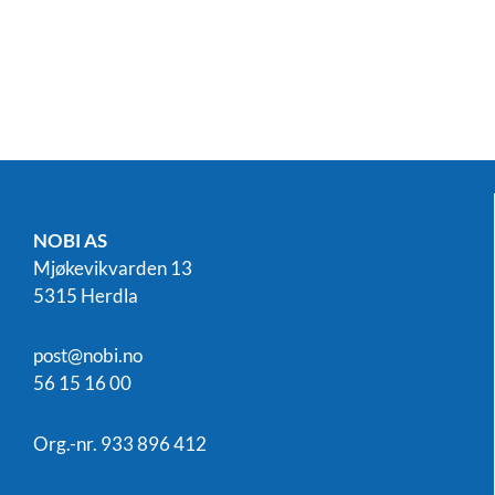
NOBI AS
Mjøkevikvarden 13
5315 Herdla
post@nobi.no
56 15 16 00
Org.-nr. 933 896 412