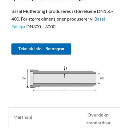
Basal Mufferør igT produseres i størrelsene DN150-
400. For større dimensjoner, produserer vi
Basal
Falsrør
DN300 – 3000.
Teknisk info - Betongrør
Overdekn.
M
Mål (mm)
standardrør
t