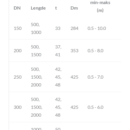
min-maks
avv
DN
Lengde
t
Dm
(m)
(m
500,
150
33
284
0.5 - 10.0
63
1000
500,
37,
200
353
0.5 - 8.0
49
1500
41
500,
42,
250
1500,
45,
425
0.5 - 7.0
54
2000
48
500,
42,
300
1500,
45,
425
0.5 - 6.0
45
2000
48
1000,
50,