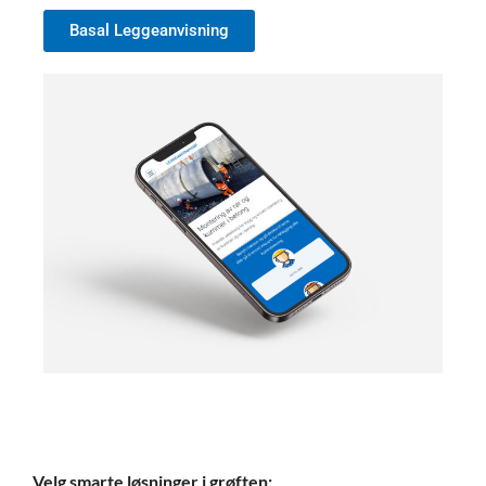
Basal Leggeanvisning
Velg smarte løsninger i grøften: