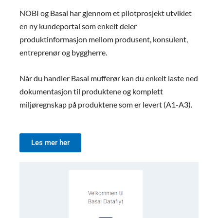
NOBI og Basal har gjennom et pilotprosjekt utviklet
Betongrør er selvbærende konstruksjoner som er
dimensjonert for å tåle tøffe laster. Betongrør har ikke
B
en ny kundeportal som enkelt deler
behov for fine og dyre omfyllingsmasser, de kan
p
produktinformasjon mellom produsent, konsulent,
legges med grove, gjerne stedlige og billige
k
omfyllingsmasser. I prosjekter med tung
l
entreprenør og byggherre.
anleggstrafikk eller store leggedyp er betong ett klart
m
førstevalg.
Når du handler Basal mufferør kan du enkelt laste ned
dokumentasjon til produktene og komplett
miljøregnskap på produktene som er levert (A1-A3).
Les mer her