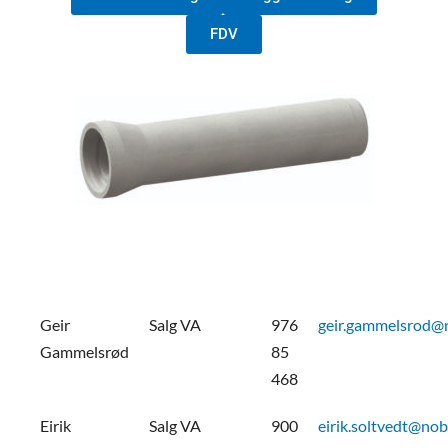
FDV
Geir
Salg VA
976
geir.gammelsrod@
Gammelsrød
85
468
Eirik
Salg VA
900
eirik.soltvedt@nob