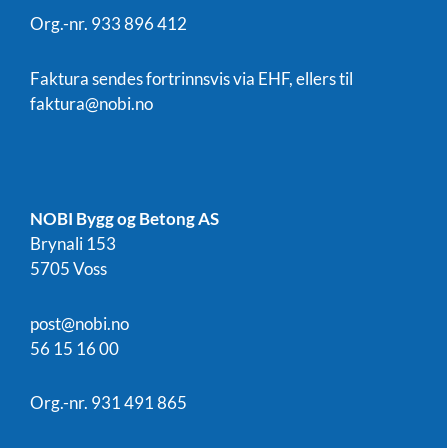
Org.-nr. 933 896 412
Faktura sendes fortrinnsvis via EHF, ellers til
faktura@nobi.no
NOBI Bygg og Betong AS
Brynali 153
5705 Voss
post@nobi.no
56 15 16 00
Org.-nr. 931 491 865