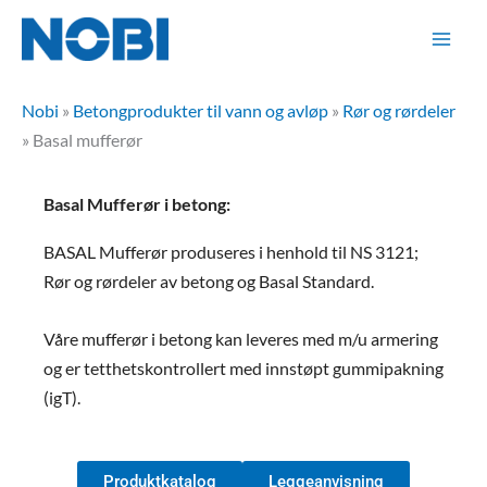
Hopp
rett
til
innholdet
Nobi
»
Betongprodukter til vann og avløp
»
Rør og rørdeler
»
Basal mufferør
Basal Mufferør i betong:
BASAL Mufferør produseres i henhold til NS 3121;
Rør og rørdeler av betong og Basal Standard.
Våre mufferør i betong kan leveres med m/u armering
og er tetthetskontrollert med innstøpt gummipakning
(igT).
Produktkatalog
Leggeanvisning