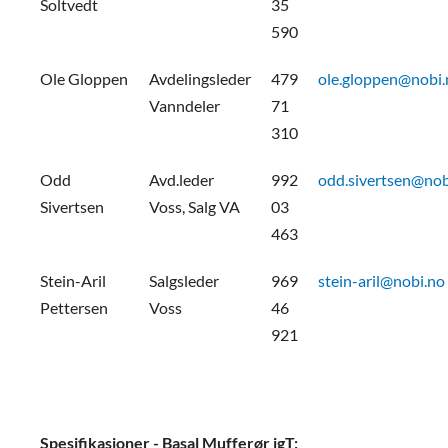
Soltvedt
35
590
Ole Gloppen
Avdelingsleder
479
ole.gloppen@nobi.
Vanndeler
71
310
Odd
Avd.leder
992
odd.sivertsen@nob
Sivertsen
Voss, Salg VA
03
463
Stein-Aril
Salgsleder
969
stein-aril@nobi.no
Pettersen
Voss
46
921
Spesifikasjoner - Basal Mufferør igT: