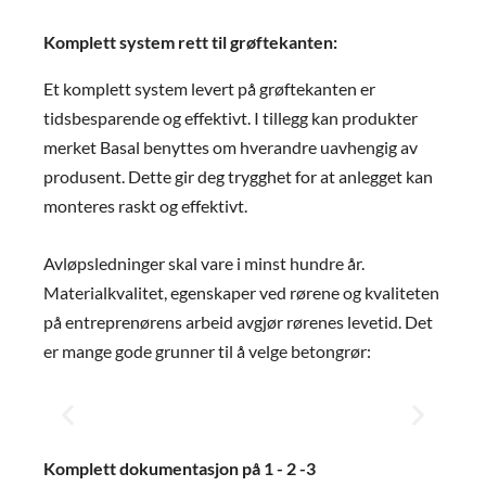
Komplett system rett til grøftekanten:
Et komplett system levert på grøftekanten er
tidsbesparende og effektivt. I tillegg kan produkter
merket Basal benyttes om hverandre uavhengig av
produsent. Dette gir deg trygghet for at anlegget kan
monteres raskt og effektivt.
Avløpsledninger skal vare i minst hundre år.
Materialkvalitet, egenskaper ved rørene og kvaliteten
på entreprenørens arbeid avgjør rørenes levetid. Det
er mange gode grunner til å velge betongrør:
Betongrør tåler store laster
B
Komplett dokumentasjon på 1 - 2 -3