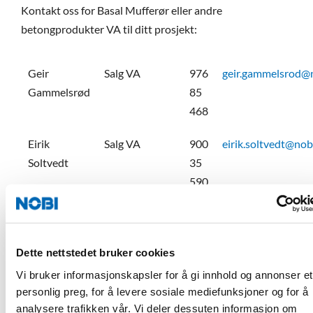
Kontakt oss for Basal Mufferør eller andre
betongprodukter VA til ditt prosjekt:
Geir
Salg VA
976
geir.gammelsrod@
Gammelsrød
85
468
Eirik
Salg VA
900
eirik.soltvedt@nob
Soltvedt
35
590
Ole Gloppen
Avdelingsleder
479
ole.gloppen@nobi.
Vanndeler
71
310
Dette nettstedet bruker cookies
Vi bruker informasjonskapsler for å gi innhold og annonser et
Odd
Avd.leder
992
odd.sivertsen@nob
personlig preg, for å levere sosiale mediefunksjoner og for å
Sivertsen
Voss, Salg VA
03
analysere trafikken vår. Vi deler dessuten informasjon om