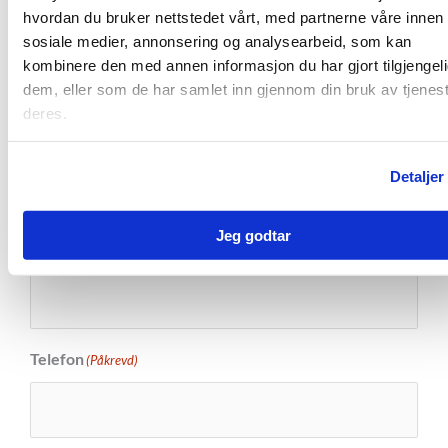
463
hvordan du bruker nettstedet vårt, med partnerne våre innen
sosiale medier, annonsering og analysearbeid, som kan
Stein-Aril
Salgsleder
969
stein-aril@nobi.no
kombinere den med annen informasjon du har gjort tilgjengeli
Pettersen
Voss
46
dem, eller som de har samlet inn gjennom din bruk av tjenes
deres.
921
Detaljer
Kontaktskjema
Jeg godtar
Navn
(Påkrevd)
Telefon
(Påkrevd)