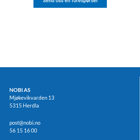
Send oss en forespørsel
NOBI AS
Mjøkevikvarden 13
5315 Herdla
post@nobi.no
56 15 16 00