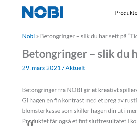
Hopp
Produkte
rett
til
Nobi
»
Betongringer – slik du har sett på “Ti
innholdet
Betongringer – slik du h
29. mars 2021
/
Aktuelt
Betongringer fra NOBI gir et kreativt spil
Gi hagen en fin kontrast med et preg av ru
blomsterkasse som skiller hagen din ut i men
Produktet får også et fint sluttresultatet i