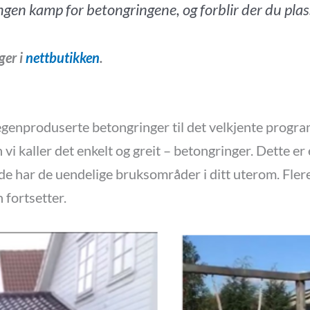
 ingen kamp for betongringene, og forblir der du pl
ger i
nettbutikken
.
egenproduserte betongringer til det velkjente progra
vi kaller det enkelt og greit – betongringer. Dette e
de har de uendelige bruksområder i ditt uterom. Fle
 fortsetter.