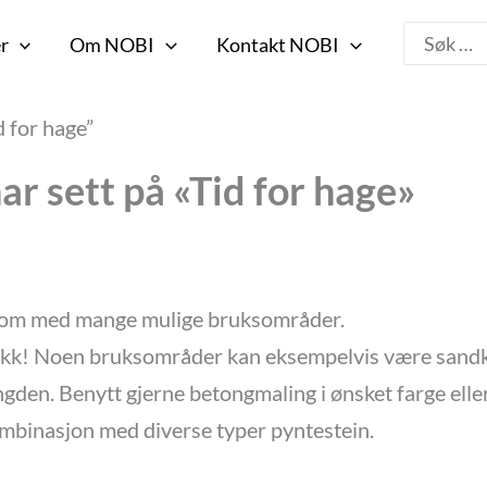
Search
r
Om NOBI
Kontakt NOBI
for:
d for hage”
ar sett på «Tid for hage»
lerom med mange mulige bruksområder.
stikk! Noen bruksområder kan eksempelvis være sandk
gden. Benytt gjerne betongmaling i ønsket farge eller 
 kombinasjon med diverse typer pyntestein.