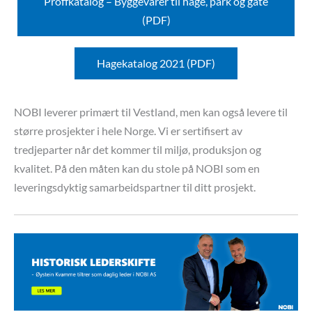
Proffkatalog – Byggevarer til hage, park og gate
(PDF)
Hagekatalog 2021 (PDF)
NOBI leverer primært til Vestland, men kan også levere til
større prosjekter i hele Norge. Vi er sertifisert av
tredjeparter når det kommer til miljø, produksjon og
kvalitet. På den måten kan du stole på NOBI som en
leveringsdyktig samarbeidspartner til ditt prosjekt.