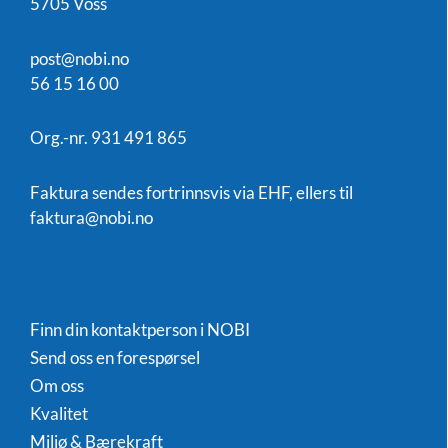
5705 Voss
post@nobi.no
56 15 16 00
Org.-nr. 931 491 865
Faktura sendes fortrinnsvis via EHF, ellers til
faktura@nobi.no
Finn din kontaktperson i NOBI
Send oss en forespørsel
Om oss
Kvalitet
Miljø & Bærekraft