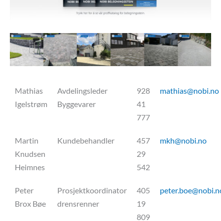
Mathias
Avdelingsleder
928
mathias@nobi.no
Igelstrøm
Byggevarer
41
777
Martin
Kundebehandler
457
mkh@nobi.no
Knudsen
29
Heimnes
542
Peter
Prosjektkoordinator
405
peter.boe@nobi.n
Brox Bøe
drensrenner
19
809