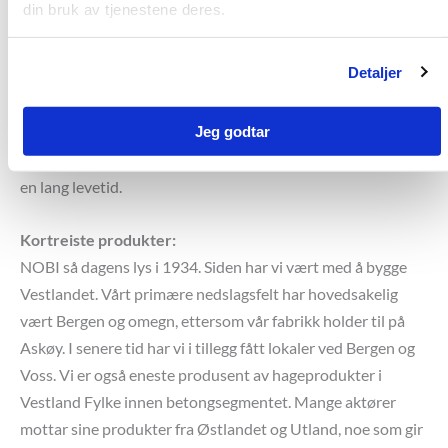
din bruk av tjenestene deres.
sine motparter i plast og tre, og er også kortreist fra vår
fabrikk på Askøy. Det er heller ingen hemmelighet at betong
Detaljer
trenger minimalt med vedlikehold. Ved kjøp av NOBI-
produkter er du til enhver tid garantert kvalitet. Våre
Jeg godtar
hageprodukter gjennomgår en omfattende
kvalitetskontroll før de forlater fabrikken, noe som forsikrer
en lang levetid.
Kortreiste produkter:
NOBI så dagens lys i 1934. Siden har vi vært med å bygge
Vestlandet. Vårt primære nedslagsfelt har hovedsakelig
vært Bergen og omegn, ettersom vår fabrikk holder til på
Askøy. I senere tid har vi i tillegg fått lokaler ved Bergen og
Voss. Vi er også eneste produsent av hageprodukter i
Vestland Fylke innen betongsegmentet. Mange aktører
mottar sine produkter fra Østlandet og Utland, noe som gir