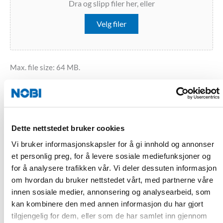
Dra og slipp filer her, eller
Velg filer
Max. file size: 64 MB.
Gjerne legg ved tegning eller ytterligere prosjektbeskrivelser,
slik at det blir lettere for oss å hjelpe deg med din
henvendelse.
Dette nettstedet bruker cookies
Send inn
Vi bruker informasjonskapsler for å gi innhold og annonser
et personlig preg, for å levere sosiale mediefunksjoner og
for å analysere trafikken vår. Vi deler dessuten informasjon
om hvordan du bruker nettstedet vårt, med partnerne våre
innen sosiale medier, annonsering og analysearbeid, som
Hvorfor bør du vurdere dine hageprodukter i betong?
kan kombinere den med annen informasjon du har gjort
Det viktigste er at produktene er miljøvennlige og krever
tilgjengelig for dem, eller som de har samlet inn gjennom
minimalt med vedlikehold. Betong er mer miljøvennlig enn