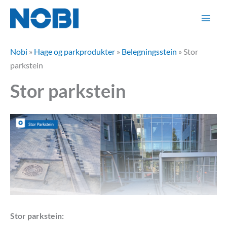
Hopp
rett
til
innholdet
Nobi
»
Hage og parkprodukter
»
Belegningsstein
»
Stor
parkstein
Stor parkstein
Stor parkstein: