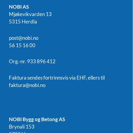
NOBI AS
Mjøkevikvarden 13
5315 Herdla
post@nobi.no
56 15 16 00
Org.-nr. 933 896 412
Faktura sendes fortrinnsvis via EHF, ellers til
faktura@nobi.no
NOBI Bygg og Betong AS
Brynali 153