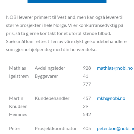
NOBI leverer primært til Vestland, men kan også levere til
større prosjekter i hele Norge. Vi er konkurransedyktig på
pris, så ta gjerne kontakt for et uforpliktende tilbud.
Spørsmål kan rettes til en av våre dyktige kundebehandlere
som gjerne hjelper deg med din henvendelse.
Mathias
Avdelingsleder
928
mathias@nobi.no
Igelstrøm
Byggevarer
41
777
Martin
Kundebehandler
457
mkh@nobi.no
Knudsen
29
Heimnes
542
Peter
Prosjektkoordinator
405
peter.boe@nobi.n