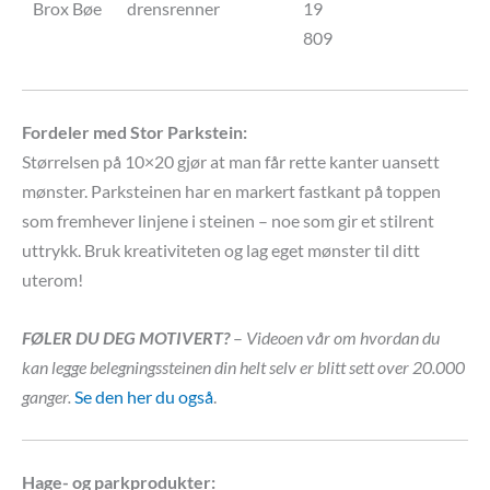
Brox Bøe
drensrenner
19
809
Fordeler med Stor Parkstein:
Størrelsen på 10×20 gjør at man får rette kanter uansett
mønster. Parksteinen har en markert fastkant på toppen
som fremhever linjene i steinen – noe som gir et stilrent
uttrykk. Bruk kreativiteten og lag eget mønster til ditt
uterom!
FØLER DU DEG MOTIVERT?
–
Videoen vår om hvordan du
kan legge belegningssteinen din helt selv er blitt sett over 20.000
ganger.
Se den her du også
.
Hage- og parkprodukter: