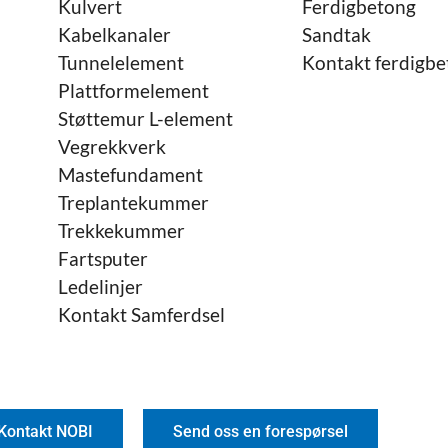
Kulvert
Ferdigbetong
Kabelkanaler
Sandtak
Tunnelelement
Kontakt ferdigb
Plattformelement
Støttemur L-element
Vegrekkverk
Mastefundament
Treplantekummer
Trekkekummer
Fartsputer
Ledelinjer
Kontakt Samferdsel
Kontakt NOBI
Send oss en forespørsel