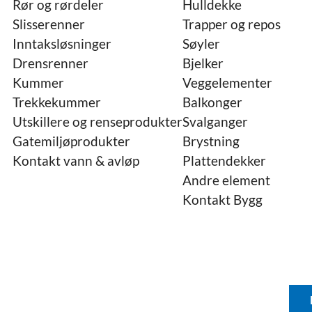
Rør og rørdeler
Hulldekke
Slisserenner
Trapper og repos
Inntaksløsninger
Søyler
Drensrenner
Bjelker
Kummer
Veggelementer
Trekkekummer
Balkonger
Utskillere og renseprodukter
Svalganger
Gatemiljøprodukter
Brystning
Kontakt vann & avløp
Plattendekker
Andre element
Kontakt Bygg