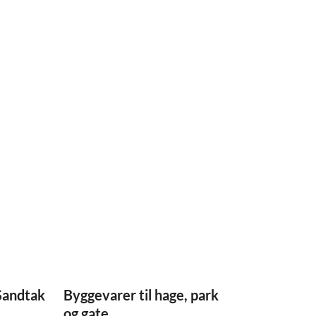
Sandtak
Byggevarer til hage, park
og gate