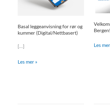
og
Bergen
kummer
(Digital/Nettbasert)
Velkomm
Basal leggeanvisning for rør og
Bergen
kummer (Digital/Nettbasert)
Les mer
[…]
Les mer »