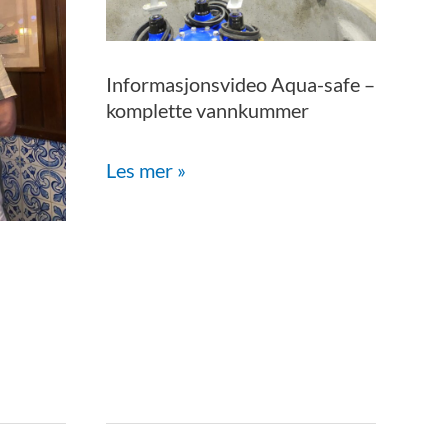
komplette
vannkummer
Informasjonsvideo Aqua-safe –
komplette vannkummer
Les mer »