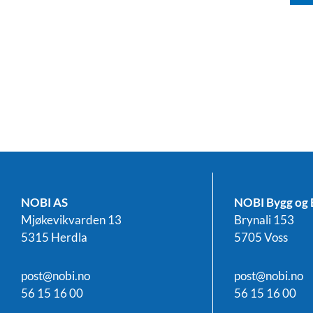
NOBI AS
NOBI Bygg og 
Mjøkevikvarden 13
Brynali 153
5315 Herdla
5705 Voss
post@nobi.no
post@nobi.no
56 15 16 00
56 15 16 00