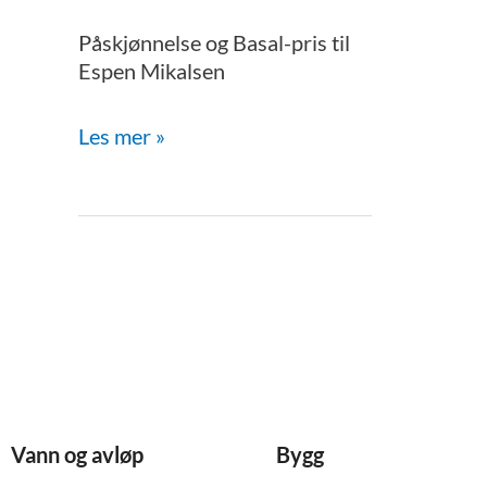
Påskjønnelse og Basal-pris til
Påskjønnelse
Espen Mikalsen
og
Basal-
Les mer »
pris
til
Espen
Mikalsen
Vann og avløp
Bygg