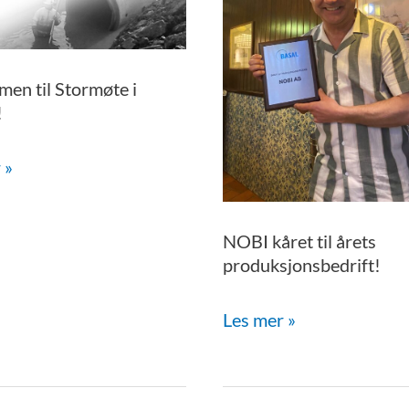
!
produksjonsbedrift!
en til Stormøte i
!
 »
NOBI kåret til årets
produksjonsbedrift!
Les mer »