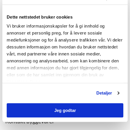
Ferdigbetong
Sandtak
Dette nettstedet bruker cookies
Kontakt ferdigbetong
Vi bruker informasjonskapsler for å gi innhold og
annonser et personlig preg, for å levere sosiale
Byggevarer til hage, park og gate
mediefunksjoner og for å analysere trafikken vår. Vi deler
dessuten informasjon om hvordan du bruker nettstedet
Belegningsstein
vårt, med partnerne våre innen sosiale medier,
Støttemur
annonsering og analysearbeid, som kan kombinere den
NOBI Stormur
med annen informasjon du har gjort tilgjengelig for dem,
Heller
eller som de har samlet inn gjennom din bruk av
Industristein
tjenestene deres.
Drensrenner
Detaljer
Treplantekummer
Fotskraperist i prefabrikkert kum
Jeg godtar
Ledelinjer
Kontakt byggevarer