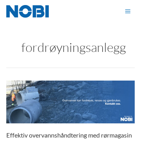
Hopp
rett
til
innholdet
fordrøyningsanlegg
Effektiv
overvannshåndtering
med
rørmagasin
fra
NOBI
Effektiv overvannshåndtering med rørmagasin