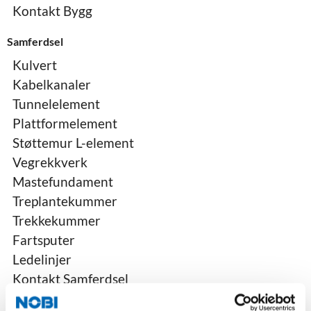
Kontakt Bygg
Samferdsel
Kulvert
Kabelkanaler
Tunnelelement
Plattformelement
Støttemur L-element
Vegrekkverk
Mastefundament
Treplantekummer
Trekkekummer
Fartsputer
Ledelinjer
Kontakt Samferdsel
Ferdigbetong og Sandtak