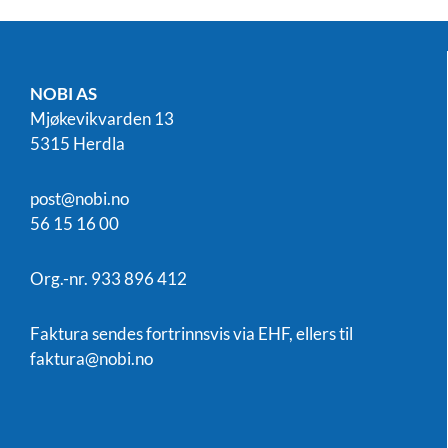
NOBI AS
Mjøkevikvarden 13
5315 Herdla
post@nobi.no
56 15 16 00
Org.-nr. 933 896 412
Faktura sendes fortrinnsvis via EHF, ellers til
faktura@nobi.no