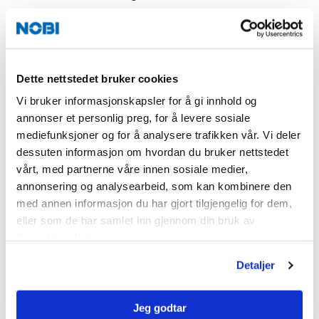
oppfylle visse kvalitetskrav. Drikkevannsforskriften
innebærer strenge krav til alle
vannforsyningssystemer. Forskriften gjelder alle
former for vann som enten ubehandlet, eller etter
Dette nettstedet bruker cookies
behandling, skal drikkes, brukes i matlaging, til andre
Vi bruker informasjonskapsler for å gi innhold og
husholdningsformål eller i næringsmiddelforetak.
annonser et personlig preg, for å levere sosiale
mediefunksjoner og for å analysere trafikken vår. Vi deler
Kommunen har et betydelig ansvar når det gjelder
dessuten informasjon om hvordan du bruker nettstedet
vannforsyning. Kommunen kan legge ned forbud mot
vårt, med partnerne våre innen sosiale medier,
forhold som kan være helsefarlige, og kommunen har
annonsering og analysearbeid, som kan kombinere den
med annen informasjon du har gjort tilgjengelig for dem,
plikt til både å føre tilsyn med og lage beredskapsplan
eller som de har samlet inn gjennom din bruk av
for all vannforsyning i kommunen.
tjenestene deres.
Detaljer
Jeg godtar