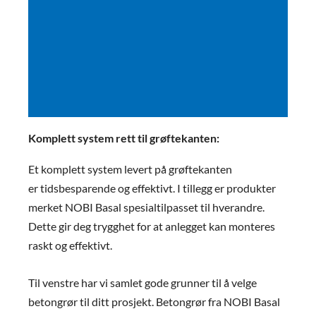
Komplett system rett til grøftekanten:
Betongrør tåler
store laster
Et komplett system levert på grøftekanten
er tidsbesparende og effektivt. I tillegg er produkter
Betongrør er selvbærende
merket NOBI Basal spesialtilpasset til hverandre.
konstruksjoner som er
dimensjonert for å tåle tøffe laster.
Dette gir deg trygghet for at anlegget kan monteres
Betongrør har ikke behov for fine
raskt og effektivt.
og dyre omfyllingsmasser, de kan
legges med grove, gjerne stedlige
og billige omfyllingsmasser. I
Til venstre har vi samlet gode grunner til å velge
prosjekter med tung anleggstrafikk
eller store leggedyp er betong ett
betongrør til ditt prosjekt. Betongrør fra NOBI Basal
klart førstevalg.