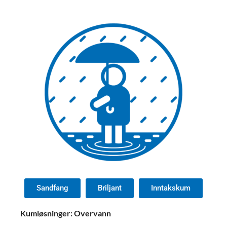
Sandfang
Briljant
Inntakskum
Kumløsninger: Overvann