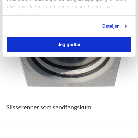
eller som de har samlet inn gjennom din bruk av
tjenestene deres.
Detaljer
Jeg godtar
Slisserenner som sandfangskum